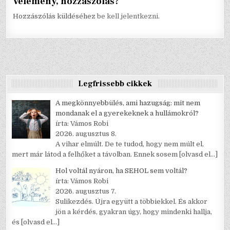
Vélemény, hozzászólás?
Hozzászólás küldéséhez
be kell jelentkezni
.
Legfrissebb cikkek
A megkönnyebbülés, ami hazugság: mit nem
mondanak el a gyerekeknek a hullámokról?
írta: Vámos Robi
2026. augusztus 8.
A vihar elmúlt. De te tudod, hogy nem múlt el,
mert már látod a felhőket a távolban. Ennek sosem
[olvasd el…]
Hol voltál nyáron, ha SEHOL sem voltál?
írta: Vámos Robi
2026. augusztus 7.
Sulikezdés. Újra együtt a többiekkel. És akkor
jön a kérdés, gyakran úgy, hogy mindenki hallja,
és
[olvasd el…]