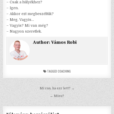
– Csak a hülyékhez?
– Igen.
– Akkor ezt megbeszéltük?
– Meg. Vagyis…
– Vagyis? Mi van még?
– Nagyon szeretlek.
Author:
Vámos Robi
TAGGED
COACHING
Bejegyzés
Mi van, ha szr lett? →
navigáció
← Mizu?