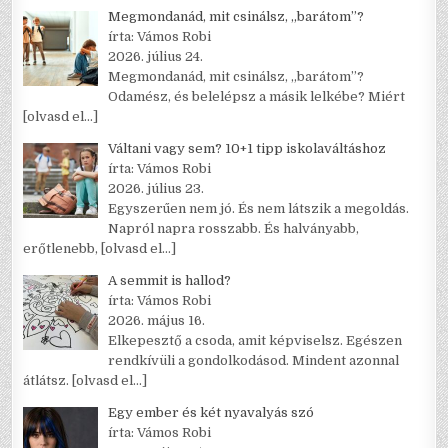
Megmondanád, mit csinálsz, „barátom”?
írta: Vámos Robi
2026. július 24.
Megmondanád, mit csinálsz, „barátom”?
Odamész, és belelépsz a másik lelkébe? Miért
[olvasd el…]
Váltani vagy sem? 10+1 tipp iskolaváltáshoz
írta: Vámos Robi
2026. július 23.
Egyszerűen nem jó. És nem látszik a megoldás.
Napról napra rosszabb. És halványabb,
erőtlenebb,
[olvasd el…]
A semmit is hallod?
írta: Vámos Robi
2026. május 16.
Elkepesztő a csoda, amit képviselsz. Egészen
rendkívüli a gondolkodásod. Mindent azonnal
átlátsz.
[olvasd el…]
Egy ember és két nyavalyás szó
írta: Vámos Robi