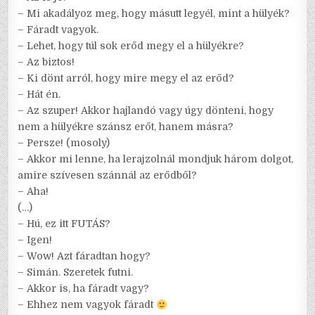
– Mi akadályoz meg, hogy másutt legyél, mint a hülyék?
– Fáradt vagyok.
– Lehet, hogy túl sok erőd megy el a hülyékre?
– Az biztos!
– Ki dönt arról, hogy mire megy el az erőd?
– Hát én.
– Az szuper! Akkor hajlandó vagy úgy dönteni, hogy
nem a hülyékre szánsz erőt, hanem másra?
– Persze! (mosoly)
– Akkor mi lenne, ha lerajzolnál mondjuk három dolgot,
amire szívesen szánnál az erődből?
– Aha!
(…)
– Hú, ez itt FUTÁS?
– Igen!
– Wow! Azt fáradtan hogy?
– Simán. Szeretek futni.
– Akkor is, ha fáradt vagy?
– Ehhez nem vagyok fáradt