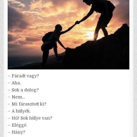
– Fáradt vagy?
– Aha.
– Sok a dolog?
– Nem…
– Mi fárasztott ki?
– A hülyék.
– Hű! Sok hülye van?
– Eléggé.
– Hány?