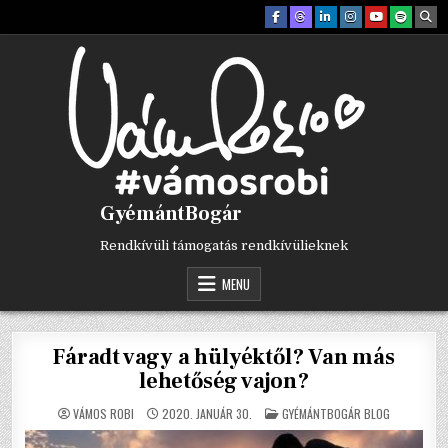
Skip
to
content
GyémántBogár
Rendkívüli támogatás rendkívülieknek
MENU
Fáradt vagy a hülyéktől? Van más
lehetőség vajon?
POSTED
VÁMOS ROBI
2020. JANUÁR 30.
GYÉMÁNTBOGÁR BLOG
IN