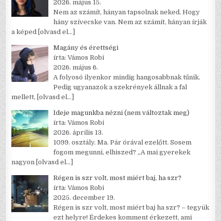
2026. május 15.
Nem az számít, hányan tapsolnak neked. Hogy
hány szívecske van. Nem az számít, hányan írják
a képed
[olvasd el…]
Magány és érettségi
írta: Vámos Robi
2026. május 6.
A folyosó ilyenkor mindig hangosabbnak tűnik.
Pedig ugyanazok a szekrények állnak a fal
mellett,
[olvasd el…]
Ideje magunkba nézni (nem változtak meg)
írta: Vámos Robi
2026. április 13.
1099. osztály. Ma. Pár órával ezelőtt. Sosem
fogom megunni, elhiszed? „A mai gyerekek
nagyon
[olvasd el…]
Régen is szr volt, most miért baj, ha szr?
írta: Vámos Robi
2025. december 19.
Régen is szr volt, most miért baj ha szr? – tegyük
ezt helyre! Érdekes komment érkezett, ami