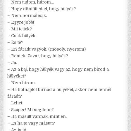
– Nem tudom, három…
– Hogy döntötted el, hogy hülyék?
– Nem normálisak.
– Egyre jobb!
– Mit tettek?
– Csak hülyék.
– És te?
– Én fáradt vagyok. (mosoly, nyertem)
– Remek. Zavar, hogy hülyék?
– Ja.
– Az a baj, hogy hülyék vagy az, hogy nem bírod a
hülyéket?
– Nem bírom.
– Ha holnaptól bírnád a hülyéket, akkor nem lennél
fáradt?
– Lehet.
– Szuper! Mi segítene?
– Ha másutt vannak, mint én.
– És ha te vagy másutt?
– Az is jó.