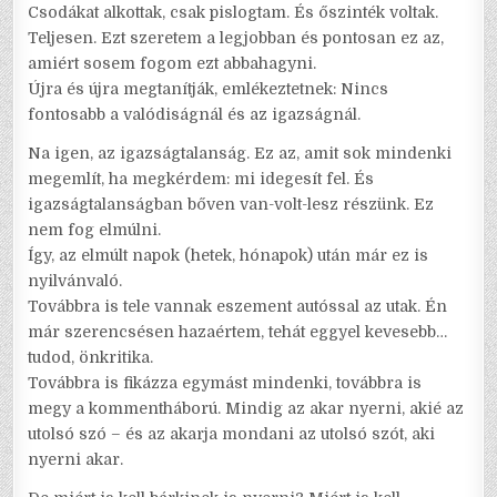
Csodákat alkottak, csak pislogtam. És őszinték voltak.
Teljesen. Ezt szeretem a legjobban és pontosan ez az,
amiért sosem fogom ezt abbahagyni.
Újra és újra megtanítják, emlékeztetnek: Nincs
fontosabb a valódiságnál és az igazságnál.
Na igen, az igazságtalanság. Ez az, amit sok mindenki
megemlít, ha megkérdem: mi idegesít fel. És
igazságtalanságban bőven van-volt-lesz részünk. Ez
nem fog elmúlni.
Így, az elmúlt napok (hetek, hónapok) után már ez is
nyilvánvaló.
Továbbra is tele vannak eszement autóssal az utak. Én
már szerencsésen hazaértem, tehát eggyel kevesebb…
tudod, önkritika.
Továbbra is fikázza egymást mindenki, továbbra is
megy a kommentháború. Mindig az akar nyerni, akié az
utolsó szó – és az akarja mondani az utolsó szót, aki
nyerni akar.