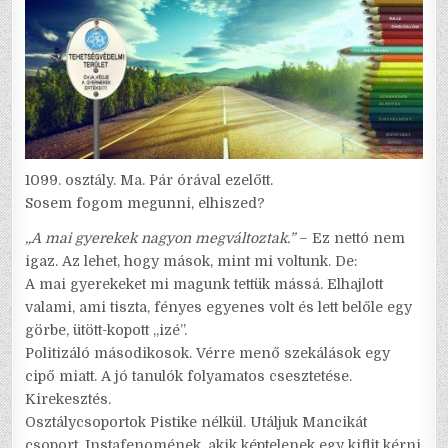
1099. osztály. Ma. Pár órával ezelőtt.
Sosem fogom megunni, elhiszed?
„A mai gyerekek nagyon megváltoztak.”
– Ez nettó nem
igaz. Az lehet, hogy mások, mint mi voltunk. De:
A mai gyerekeket mi magunk tettük mássá. Elhajlott
valami, ami tiszta, fényes egyenes volt és lett belőle egy
görbe, ütött-kopott „izé”.
Politizáló másodikosok. Vérre menő szekálások egy
cipő miatt. A jó tanulók folyamatos csesztetése.
Kirekesztés.
Osztálycsoportok Pistike nélkül. Utáljuk Mancikát
csoport. Instafenomének, akik képtelenek egy kiflit kérni