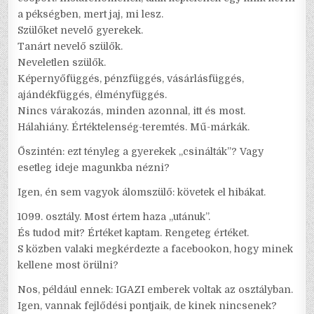
a pékségben, mert jaj, mi lesz.
Szülőket nevelő gyerekek.
Tanárt nevelő szülők.
Neveletlen szülők.
Képernyőfüggés, pénzfüggés, vásárlásfüggés,
ajándékfüggés, élményfüggés.
Nincs várakozás, minden azonnal, itt és most.
Hálahiány. Értéktelenség-teremtés. Mű-márkák.
Őszintén: ezt tényleg a gyerekek „csinálták”? Vagy
esetleg ideje magunkba nézni?
Igen, én sem vagyok álomszülő: követek el hibákat.
1099. osztály. Most értem haza „utánuk”.
És tudod mit? Értéket kaptam. Rengeteg értéket.
S közben valaki megkérdezte a facebookon, hogy minek
kellene most örülni?
Nos, például ennek: IGAZI emberek voltak az osztályban.
Igen, vannak fejlődési pontjaik, de kinek nincsenek?