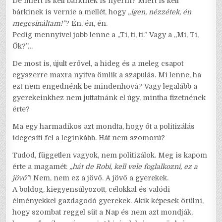
De miért is kell bárkinek is nyerni? Miért is kell
bárkinek is vernie a mellét, hogy
„igen, nézzétek, én
megcsináltam!”
? Én, én, én.
Pedig mennyivel jobb lenne a „Ti, ti, ti.” Vagy a „Mi, Ti,
Ők?”…
De most is, újult erővel, a hideg és a meleg csapot
egyszerre maxra nyitva ömlik a szapulás. Mi lenne, ha
ezt nem engednénk be mindenhová? Vagy legalább a
gyerekeinkhez nem juttatnánk el úgy, mintha fizetnének
érte?
Ma egy harmadikos azt mondta, hogy őt a politizálás
idegesíti fel a leginkább. Hát nem szomorú?
Tudod, független vagyok, nem politizálok. Meg is kapom
érte a magamét:
„hát de Robi, kell vele foglalkozni, ez a
jövő”
! Nem, nem ez a jövő. A jövő a gyerekek.
A boldog, kiegyensúlyozott, célokkal és valódi
élményekkel gazdagodó gyerekek. Akik képesek örülni,
hogy szombat reggel süt a Nap és nem azt mondják,