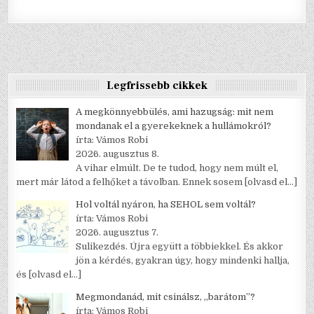
Legfrissebb cikkek
A megkönnyebbülés, ami hazugság: mit nem
mondanak el a gyerekeknek a hullámokról?
írta: Vámos Robi
2026. augusztus 8.
A vihar elmúlt. De te tudod, hogy nem múlt el,
mert már látod a felhőket a távolban. Ennek sosem
[olvasd el…]
Hol voltál nyáron, ha SEHOL sem voltál?
írta: Vámos Robi
2026. augusztus 7.
Sulikezdés. Újra együtt a többiekkel. És akkor
jön a kérdés, gyakran úgy, hogy mindenki hallja,
és
[olvasd el…]
Megmondanád, mit csinálsz, „barátom”?
írta: Vámos Robi