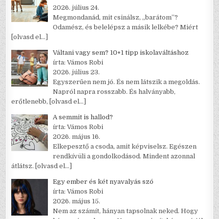
2026. július 24.
Megmondanád, mit csinálsz, „barátom”?
Odamész, és belelépsz a másik lelkébe? Miért
[olvasd el…]
Váltani vagy sem? 10+1 tipp iskolaváltáshoz
írta: Vámos Robi
2026. július 23.
Egyszerűen nem jó. És nem látszik a megoldás.
Napról napra rosszabb. És halványabb,
erőtlenebb,
[olvasd el…]
A semmit is hallod?
írta: Vámos Robi
2026. május 16.
Elkepesztő a csoda, amit képviselsz. Egészen
rendkívüli a gondolkodásod. Mindent azonnal
átlátsz.
[olvasd el…]
Egy ember és két nyavalyás szó
írta: Vámos Robi
2026. május 15.
Nem az számít, hányan tapsolnak neked. Hogy