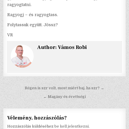
ragyogtatni.
Ragyogj – és ragyogtass.
Folytassuk együtt. Jössz?
VR
Author:
Vámos Robi
Bejegyzés
Régen is szr volt, most miért baj, ha szr? →
navigáció
← Magány és érettségi
Vélemény, hozzászólás?
Hozzászólás küldéséhez
be kell jelentkezni
.