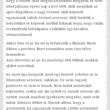
hogy a fenébe, már megint kirándulni megyünk és nem
lehet játszani egész nap a tévé előtt. Akik meglátják az
apró dolgokban a nagy örömet. Akik képesek
egymásnak valódi örömet szerezni. Akik tisztelik a
helyzetüket és képesek anélkül hálásak lenni, hogy valaki
érzéketlenül beletalpalna a lelkükbe egy kéretlen
odamondással.
Akkor lesz ez jó, ha mi is befejezzük a fikázást. Most.
Ebben a percben. Mert semmiben nem visz előre.
Semmiben.
Ami előrevisz az az, ha minőségi időt töltünk azokkal,
akiket szeretünk.
Ez most úgy hangzott, mint egy beszéd. Lehetne az is.
Elmondom szívesen, vállalom. De nem vagyok
pártvezér és nem is leszek. Nem tudok mindenkit
képviselni, csakis azt, aki nyitott rá. Annak viszont, aki
nyitott, annak mindent igyekszem megadni, amit csak
tudok. Sokszor többet is. Hiszek abban, hogy a
gyémántok, ha ragyognak, képesek a többi gyémántot