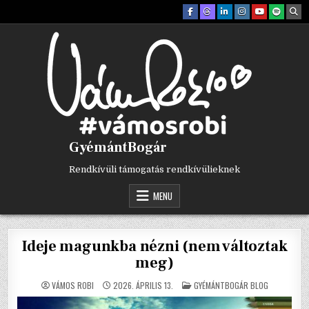
Skip
to
content
GyémántBogár
Rendkívüli támogatás rendkívülieknek
MENU
Ideje magunkba nézni (nem változtak
meg)
POSTED
VÁMOS ROBI
2026. ÁPRILIS 13.
GYÉMÁNTBOGÁR BLOG
IN