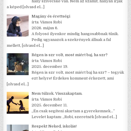
hány szívecske van. Nem az számít, hányan írják
a képed
[olvasd el…]
Magány és érettségi
írta: Vámos Robi
2026. május 6.
A folyosó ilyenkor mindig hangosabbnak tűnik.
Pedig ugyanazok a szekrények állnak a fal
mellett,
[olvasd el…]
Régen is szr volt, most miért baj, ha szr?
írta: Vámos Robi
2025. december 19.
Régen is szr volt, most miért baj ha szr? – tegyük
ezt helyre! Érdekes komment érkezett, ami
[olvasd el…]
Nem túlzok. Visszakaptam.
írta: Vámos Robi
2025. december 11.
„Én csak segíteni akartam a gyerekemnek…”
Levelet kaptam: „Robi, szeretnék
[olvasd el…]
Respekt Neked, iskolás!