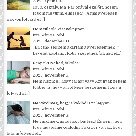
2026. április 13.
1099. osztály. Ma. Pár órával ezelőtt. Sosem
fogom megunni, elhiszed? „A mai gyerekek
nagyon
[olvasd el…]
Nem túlzok. Visszakaptam.
írta: Vámos Robi
2025. december 11.
„Én csak segíteni akartam a gyerekemnek…”
Levelet kaptam: „Robi, szeretnék
[olvasd el…]
Respekt Neked, iskolás!
írta: Vámos Robi
2025. november 5.
Nem hiszik el, hogy fáradt vagy Azt írták nekem
többen is, hogy arról kéne beszélnem, hogy a
[olvasd el…]
Ne várd meg, hogy a kakiból szr legyen!
írta: Vámos Robi
2025. november 3.
Ne várd meg, amíg nagy baj lesz! És nem, nem
fog magától megoldódni. Sokszor van az, hogy
látom:
[olvasd el…]