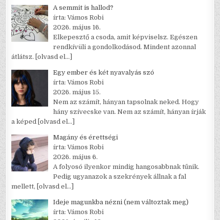
A semmit is hallod?
írta: Vámos Robi
2026. május 16.
Elkepesztő a csoda, amit képviselsz. Egészen
rendkívüli a gondolkodásod. Mindent azonnal
átlátsz.
[olvasd el…]
Egy ember és két nyavalyás szó
írta: Vámos Robi
2026. május 15.
Nem az számít, hányan tapsolnak neked. Hogy
hány szívecske van. Nem az számít, hányan írják
a képed
[olvasd el…]
Magány és érettségi
írta: Vámos Robi
2026. május 6.
A folyosó ilyenkor mindig hangosabbnak tűnik.
Pedig ugyanazok a szekrények állnak a fal
mellett,
[olvasd el…]
Ideje magunkba nézni (nem változtak meg)
írta: Vámos Robi