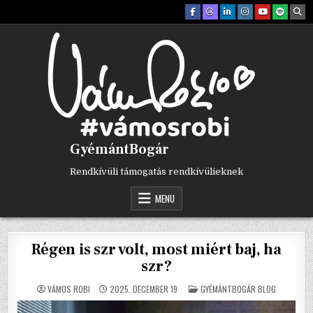
Skip
to
content
GyémántBogár
Rendkívüli támogatás rendkívülieknek
MENU
Régen is szr volt, most miért baj, ha
szr?
POSTED
VÁMOS ROBI
2025. DECEMBER 19.
GYÉMÁNTBOGÁR BLOG
IN