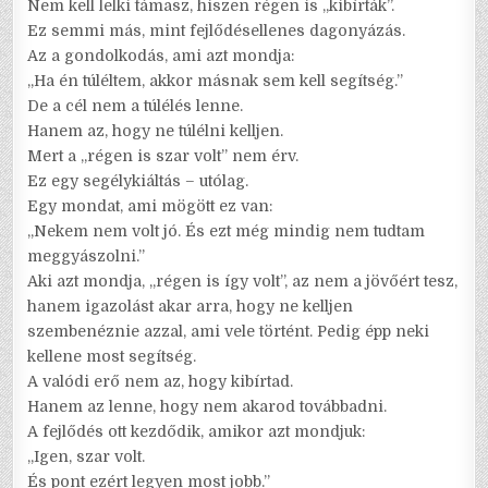
Nem kell lelki támasz, hiszen régen is „kibírták”.
Ez semmi más, mint fejlődésellenes dagonyázás.
Az a gondolkodás, ami azt mondja:
„Ha én túléltem, akkor másnak sem kell segítség.”
De a cél nem a túlélés lenne.
Hanem az, hogy ne túlélni kelljen.
Mert a „régen is szar volt” nem érv.
Ez egy segélykiáltás – utólag.
Egy mondat, ami mögött ez van:
„Nekem nem volt jó. És ezt még mindig nem tudtam
meggyászolni.”
Aki azt mondja, „régen is így volt”, az nem a jövőért tesz,
hanem igazolást akar arra, hogy ne kelljen
szembenéznie azzal, ami vele történt. Pedig épp neki
kellene most segítség.
A valódi erő nem az, hogy kibírtad.
Hanem az lenne, hogy nem akarod továbbadni.
A fejlődés ott kezdődik, amikor azt mondjuk:
„Igen, szar volt.
És pont ezért legyen most jobb.”