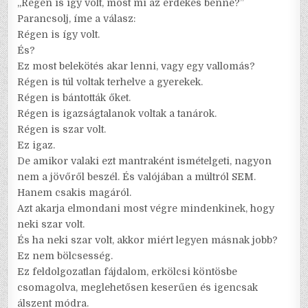
„Régen is így volt, most mi az érdekes benne?”
Parancsolj, íme a válasz:
Régen is így volt.
És?
Ez most belekötés akar lenni, vagy egy vallomás?
Régen is túl voltak terhelve a gyerekek.
Régen is bántották őket.
Régen is igazságtalanok voltak a tanárok.
Régen is szar volt.
Ez igaz.
De amikor valaki ezt mantraként ismételgeti, nagyon
nem a jövőről beszél. És valójában a múltról SEM.
Hanem csakis magáról.
Azt akarja elmondani most végre mindenkinek, hogy
neki szar volt.
És ha neki szar volt, akkor miért legyen másnak jobb?
Ez nem bölcsesség.
Ez feldolgozatlan fájdalom, erkölcsi köntösbe
csomagolva, meglehetősen keserűen és igencsak
álszent módra.