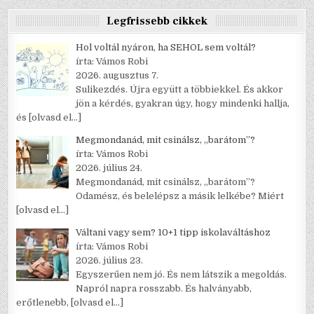
Legfrissebb cikkek
Hol voltál nyáron, ha SEHOL sem voltál?
írta: Vámos Robi
2026. augusztus 7.
Sulikezdés. Újra együtt a többiekkel. És akkor
jön a kérdés, gyakran úgy, hogy mindenki hallja,
és
[olvasd el…]
Megmondanád, mit csinálsz, „barátom”?
írta: Vámos Robi
2026. július 24.
Megmondanád, mit csinálsz, „barátom”?
Odamész, és belelépsz a másik lelkébe? Miért
[olvasd el…]
Váltani vagy sem? 10+1 tipp iskolaváltáshoz
írta: Vámos Robi
2026. július 23.
Egyszerűen nem jó. És nem látszik a megoldás.
Napról napra rosszabb. És halványabb,
erőtlenebb,
[olvasd el…]