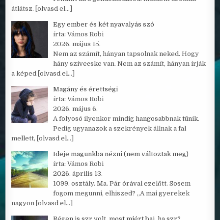
átlátsz.
[olvasd el…]
Egy ember és két nyavalyás szó
írta: Vámos Robi
2026. május 15.
Nem az számít, hányan tapsolnak neked. Hogy
hány szívecske van. Nem az számít, hányan írják
a képed
[olvasd el…]
Magány és érettségi
írta: Vámos Robi
2026. május 6.
A folyosó ilyenkor mindig hangosabbnak tűnik.
Pedig ugyanazok a szekrények állnak a fal
mellett,
[olvasd el…]
Ideje magunkba nézni (nem változtak meg)
írta: Vámos Robi
2026. április 13.
1099. osztály. Ma. Pár órával ezelőtt. Sosem
fogom megunni, elhiszed? „A mai gyerekek
nagyon
[olvasd el…]
Régen is szr volt, most miért baj, ha szr?