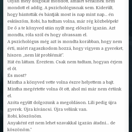
Olyan mély dolgokat mondott, amiket senkinek nem
mondott el addig. A pszichológusnak sem. Kiderült,
hogy bántották és bántják most is nap mint nap… én
esküszöm, Robi, ha tudtam volna, már rég közbelépek!
De ő a te könyved után nyílt meg először igazán. Azt
mondta, róla szól és hogy olvassam el.
A pszichológus még azt is mondta korábban, hogy nem
érti, miért ragaszkodom hozzá, hogy vigyem a gyereket,
hiszen „nem lát problémát”.
Hát én láttam. Éreztem. Csak nem tudtam, hogyan érjem
el őt.
És most?
Mintha a könyved vette volna észre helyettem a bajt.
Mintha megértette volna őt ott, ahol mi már nem értünk
el.
Azóta együtt dolgozunk a megoldáson. Lili pedig újra
gyerek. Újra kíváncsi. Újra velünk van.
Robi, köszönöm.
Anyaként ezt nem lehet szavakkal igazán átadni… de
köszönöm.”