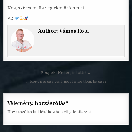
Nos, szívesen. És végtelen örömmel!
VR
Author:
Vámos Robi
Bejegyzés
Respekt Neked, iskolás! →
navigáció
← Régen is szr volt, most miért baj, ha szr?
Vélemény, hozzászólás?
Hozzászólás küldéséhez
be kell jelentkezni
.