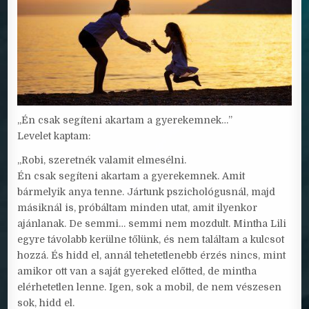
„Én csak segíteni akartam a gyerekemnek…”
Levelet kaptam:
„Robi, szeretnék valamit elmesélni.
Én csak segíteni akartam a gyerekemnek. Amit
bármelyik anya tenne. Jártunk pszichológusnál, majd
másiknál is, próbáltam minden utat, amit ilyenkor
ajánlanak. De semmi… semmi nem mozdult. Mintha Lili
egyre távolabb kerülne tőlünk, és nem találtam a kulcsot
hozzá. És hidd el, annál tehetetlenebb érzés nincs, mint
amikor ott van a saját gyereked előtted, de mintha
elérhetetlen lenne. Igen, sok a mobil, de nem vészesen
sok, hidd el.