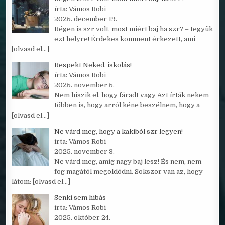
írta: Vámos Robi
2025. december 19.
Régen is szr volt, most miért baj ha szr? – tegyük
ezt helyre! Érdekes komment érkezett, ami
[olvasd el…]
Respekt Neked, iskolás!
írta: Vámos Robi
2025. november 5.
Nem hiszik el, hogy fáradt vagy Azt írták nekem
többen is, hogy arról kéne beszélnem, hogy a
[olvasd el…]
Ne várd meg, hogy a kakiból szr legyen!
írta: Vámos Robi
2025. november 3.
Ne várd meg, amíg nagy baj lesz! És nem, nem
fog magától megoldódni. Sokszor van az, hogy
látom:
[olvasd el…]
Senki sem hibás
írta: Vámos Robi
2025. október 24.