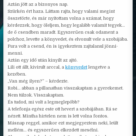
Aztán jött az a bizonyos nap.
Szürkén ért haza. Láttam rajta, hogy valami megint
összetörte, és már nyitottam volna a számat, hogy
kérdezzek, hogy öleljem, hogy legalább valamit tegyek…
de ő csendben maradt. Egyszerűen csak odament a
polchoz, levette a könyvedet, és elvonult vele a szobájába.
Fura volt a csend, én is igyekeztem zajtalanul jönni-
menni.
Aztán egy idő után kinyílt az ajtó.
Lili ott állt, kivirult arccal, a
könyvedet
lengetve a
kezében.
„Van még ilyen?” – kérdezte.
Robi… abban a pillanatban visszakaptam a gyerekemet.
Nem túlzok. Visszakaptam.
És tudod, mi volt a legmeglepőbb?
A telefonja egész este ott hevert a szobájában. Rá se
nézett. Mintha hirtelen nem is lett volna fontos.
Másnap reggel, amikor ezt megjegyeztem neki, leült
mellém… és egyszerűen elkezdett mesélni.