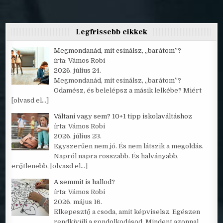
Legfrissebb cikkek
Megmondanád, mit csinálsz, „barátom”?
írta: Vámos Robi
2026. július 24.
Megmondanád, mit csinálsz, „barátom”?
Odamész, és belelépsz a másik lelkébe? Miért
[olvasd el…]
Váltani vagy sem? 10+1 tipp iskolaváltáshoz
írta: Vámos Robi
2026. július 23.
Egyszerűen nem jó. És nem látszik a megoldás.
Napról napra rosszabb. És halványabb,
erőtlenebb,
[olvasd el…]
A semmit is hallod?
írta: Vámos Robi
2026. május 16.
Elkepesztő a csoda, amit képviselsz. Egészen
rendkívüli a gondolkodásod. Mindent azonnal