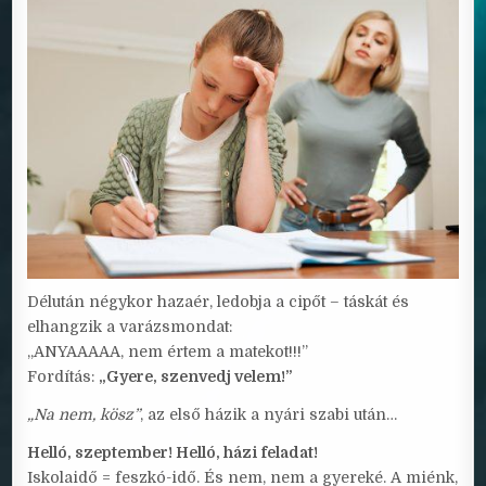
Délután négykor hazaér, ledobja a cipőt – táskát és
elhangzik a varázsmondat:
„ANYAAAAA, nem értem a matekot!!!”
Fordítás:
„Gyere, szenvedj velem!”
„Na nem, kösz”
, az első házik a nyári szabi után…
Helló, szeptember! Helló, házi feladat!
Iskolaidő = feszkó-idő. És nem, nem a gyereké. A miénk,