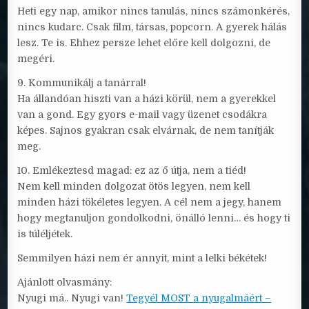
Heti egy nap, amikor nincs tanulás, nincs számonkérés,
nincs kudarc. Csak film, társas, popcorn. A gyerek hálás
lesz. Te is. Ehhez persze lehet előre kell dolgozni, de
megéri.
9. Kommunikálj a tanárral!
Ha állandóan hiszti van a házi körül, nem a gyerekkel
van a gond. Egy gyors e-mail vagy üzenet csodákra
képes. Sajnos gyakran csak elvárnak, de nem tanítják
meg.
10. Emlékeztesd magad: ez az ő útja, nem a tiéd!
Nem kell minden dolgozat ötös legyen, nem kell
minden házi tökéletes legyen. A cél nem a jegy, hanem
hogy megtanuljon gondolkodni, önálló lenni… és hogy ti
is túléljétek.
Semmilyen házi nem ér annyit, mint a lelki békétek!
Ajánlott olvasmány:
Nyugi má.. Nyugi van!
Tegyél MOST a nyugalmáért –