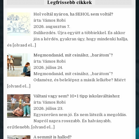
Legfrissebb cikkek
Hol voltál nyáron, ha SEHOL sem voltál?
írta: Vámos Robi
2026. augusztus 7.
Sulikezdés. Újra együtt a többiekkel. És akkor
jön a kérdés, gyakran úgy, hogy mindenki hallja,
és
[olvasd el…]
Megmondanád, mit csinálsz, „barátom”?
írta: Vámos Robi
2026. július 24.
Megmondanád, mit csinálsz, „barátom”?
Odamész, és belelépsz a másik lelkébe? Miért
[olvasd el…]
Váltani vagy sem? 10+1 tipp iskolaváltáshoz
írta: Vámos Robi
2026. július 23.
Egyszerűen nem jó. És nem látszik a megoldás.
Napról napra rosszabb. És halványabb,
erőtlenebb,
[olvasd el…]
A semmit is hallod?