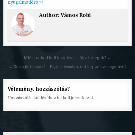
nyugalmadért! >>
Author:
Vámos Robi
Bejegyzés
Miért neked kell kezelés, ha ők a betegek? →
navigáció
← Sírva jött hazaa? – Figyi, kiccsávó, mit képzelsz magadról?
Vélemény, hozzászólás?
Hozzászólás küldéséhez
be kell jelentkezni
.