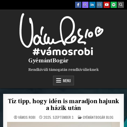
Skip
to
content
GyémántBogár
Rendkívüli támogatás rendkívülieknek
MENU
Tíz tipp, hogy idén is maradjon hajunk
a házik után
POSTED
VÁMOS ROBI
2025. SZEPTEMBER 3.
GYÉMÁNTBOGÁR BLOG
IN