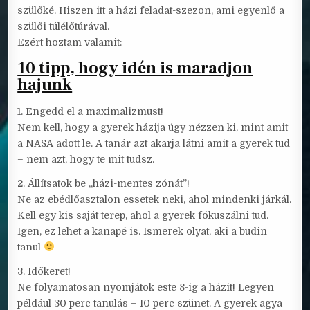
szülőké. Hiszen itt a házi feladat-szezon, ami egyenlő a
szülői túlélőtúrával.
Ezért hoztam valamit:
10 tipp, hogy idén is maradjon
hajunk
1. Engedd el a maximalizmust!
Nem kell, hogy a gyerek házija úgy nézzen ki, mint amit
a NASA adott le. A tanár azt akarja látni amit a gyerek tud
– nem azt, hogy te mit tudsz.
2. Állítsatok be „házi-mentes zónát”!
Ne az ebédlőasztalon essetek neki, ahol mindenki járkál.
Kell egy kis saját terep, ahol a gyerek fókuszálni tud.
Igen, ez lehet a kanapé is. Ismerek olyat, aki a budin
tanul
3. Időkeret!
Ne folyamatosan nyomjátok este 8-ig a házit! Legyen
például 30 perc tanulás – 10 perc szünet. A gyerek agya