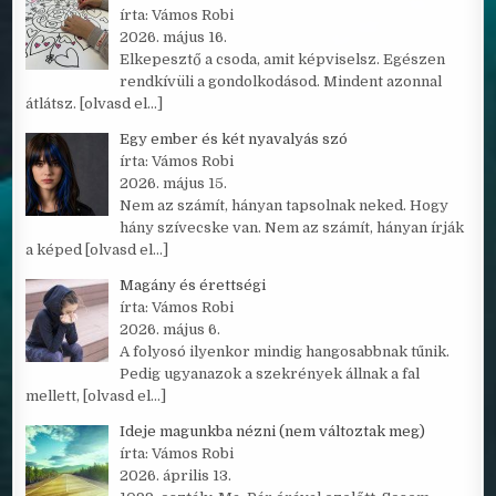
írta: Vámos Robi
2026. május 16.
Elkepesztő a csoda, amit képviselsz. Egészen
rendkívüli a gondolkodásod. Mindent azonnal
átlátsz.
[olvasd el…]
Egy ember és két nyavalyás szó
írta: Vámos Robi
2026. május 15.
Nem az számít, hányan tapsolnak neked. Hogy
hány szívecske van. Nem az számít, hányan írják
a képed
[olvasd el…]
Magány és érettségi
írta: Vámos Robi
2026. május 6.
A folyosó ilyenkor mindig hangosabbnak tűnik.
Pedig ugyanazok a szekrények állnak a fal
mellett,
[olvasd el…]
Ideje magunkba nézni (nem változtak meg)
írta: Vámos Robi
2026. április 13.