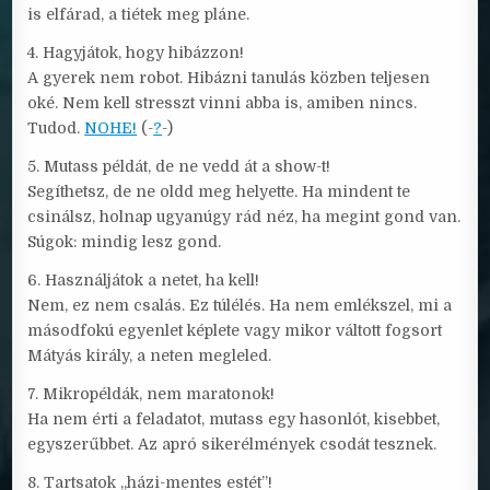
is elfárad, a tiétek meg pláne.
4. Hagyjátok, hogy hibázzon!
A gyerek nem robot. Hibázni tanulás közben teljesen
oké. Nem kell stresszt vinni abba is, amiben nincs.
Tudod.
NOHE!
(-
?
-)
5. Mutass példát, de ne vedd át a show-t!
Segíthetsz, de ne oldd meg helyette. Ha mindent te
csinálsz, holnap ugyanúgy rád néz, ha megint gond van.
Súgok: mindig lesz gond.
6. Használjátok a netet, ha kell!
Nem, ez nem csalás. Ez túlélés. Ha nem emlékszel, mi a
másodfokú egyenlet képlete vagy mikor váltott fogsort
Mátyás király, a neten megleled.
7. Mikropéldák, nem maratonok!
Ha nem érti a feladatot, mutass egy hasonlót, kisebbet,
egyszerűbbet. Az apró sikerélmények csodát tesznek.
8. Tartsatok „házi-mentes estét”!