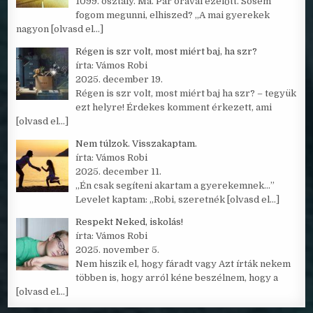
1099. osztály. Ma. Pár órával ezelőtt. Sosem
fogom megunni, elhiszed? „A mai gyerekek
nagyon
[olvasd el…]
Régen is szr volt, most miért baj, ha szr?
írta: Vámos Robi
2025. december 19.
Régen is szr volt, most miért baj ha szr? – tegyük
ezt helyre! Érdekes komment érkezett, ami
[olvasd el…]
Nem túlzok. Visszakaptam.
írta: Vámos Robi
2025. december 11.
„Én csak segíteni akartam a gyerekemnek…”
Levelet kaptam: „Robi, szeretnék
[olvasd el…]
Respekt Neked, iskolás!
írta: Vámos Robi
2025. november 5.
Nem hiszik el, hogy fáradt vagy Azt írták nekem
többen is, hogy arról kéne beszélnem, hogy a
[olvasd el…]