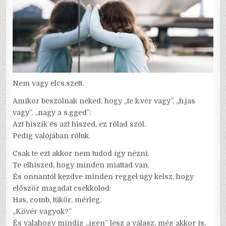
Nem vagy elcs.szett.
Amikor beszólnak neked, hogy „te k.vér vagy”, „h.jas
vagy”, „nagy a s.gged”:
Azt hiszik és azt hiszed, ez rólad szól.
Pedig valójában róluk.
Csak te ezt akkor nem tudod így nézni.
Te elhiszed, hogy minden miattad van.
És onnantól kezdve minden reggel úgy kelsz, hogy
először magadat csekkolod:
Has, comb, tükör, mérleg.
„Kövér vagyok?”
És valahogy mindig „igen” lesz a válasz, még akkor is,