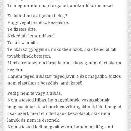
Te meg minden nap forgatod, amikor tükörbe nézel.
És tudod mi az igazán beteg?
Hogy végül te mész kezelésre.
Te fizetsz érte.
Neked jár lemondással.
Te sírsz miatta.
Te akarsz gyógyulni, miközben azok, akik beléd álltak,
tovább élnek betegen.
Mert a rendszer, a társadalom, a közeg nem őket akarja
kezelni.
Hanem téged hibáztat, téged javít. Nézz magadba, biztos
nem alaptalan a beszólás, amit kaptál.
Pedig nem te vagy a hibás.
Nem a tested hibás, ha nagyobbnak, vastagabbnak,
magasabbnak, kisebbnek és vékonyabbnak látod magad
csak azért, mert elhitted azok beszólását, akik nem
látnak és nem is éreznek.
Nem a tested kell megváltozzon, hanem a világ, ami