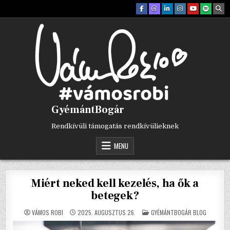
Skip
to
content
GyémántBogár
Rendkívüli támogatás rendkívülieknek
MENU
Miért neked kell kezelés, ha ők a
betegek?
POSTED
VÁMOS ROBI
2025. AUGUSZTUS 26.
GYÉMÁNTBOGÁR BLOG
IN