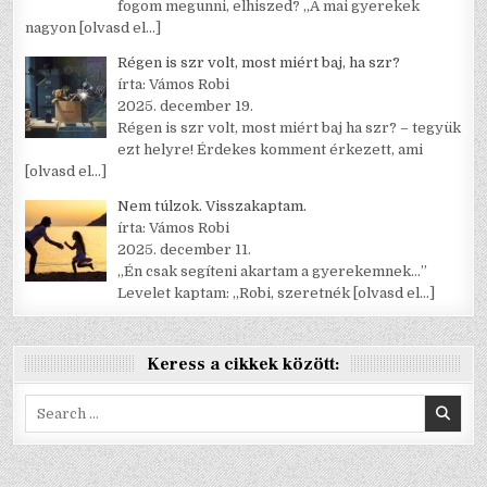
fogom megunni, elhiszed? „A mai gyerekek
nagyon
[olvasd el…]
Régen is szr volt, most miért baj, ha szr?
írta: Vámos Robi
2025. december 19.
Régen is szr volt, most miért baj ha szr? – tegyük
ezt helyre! Érdekes komment érkezett, ami
[olvasd el…]
Nem túlzok. Visszakaptam.
írta: Vámos Robi
2025. december 11.
„Én csak segíteni akartam a gyerekemnek…”
Levelet kaptam: „Robi, szeretnék
[olvasd el…]
Keress a cikkek között:
Search
for: