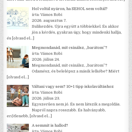
Hol voltál nyáron, ha SEHOL sem voltál?
írta: Vámos Robi
2026. augusztus 7.
Sulikezdés. Újra együtt a többiekkel. És akkor
jön a kérdés, gyakran úgy, hogy mindenki hallja,
és
[olvasd el…]
Megmondanád, mit csinálsz, „barátom”?
írta: Vámos Robi
2026. július 24.
Megmondanád, mit csinálsz, „barátom”?
Odamész, és belelépsz a másik lelkébe? Miért
[olvasd el…]
Váltani vagy sem? 10+1 tipp iskolaváltáshoz
írta: Vámos Robi
2026. július 23.
Egyszerűen nem jó. És nem látszik a megoldás.
Napról napra rosszabb. És halványabb,
erőtlenebb,
[olvasd el…]
A semmit is hallod?
írta: Vámos Robi