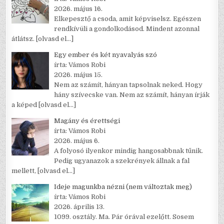
2026. május 16.
Elkepesztő a csoda, amit képviselsz. Egészen
rendkívüli a gondolkodásod. Mindent azonnal
átlátsz.
[olvasd el…]
Egy ember és két nyavalyás szó
írta: Vámos Robi
2026. május 15.
Nem az számít, hányan tapsolnak neked. Hogy
hány szívecske van. Nem az számít, hányan írják
a képed
[olvasd el…]
Magány és érettségi
írta: Vámos Robi
2026. május 6.
A folyosó ilyenkor mindig hangosabbnak tűnik.
Pedig ugyanazok a szekrények állnak a fal
mellett,
[olvasd el…]
Ideje magunkba nézni (nem változtak meg)
írta: Vámos Robi
2026. április 13.
1099. osztály. Ma. Pár órával ezelőtt. Sosem