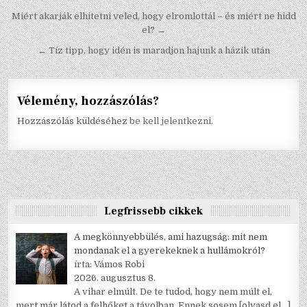
Bejegyzés
Miért akarják elhitetni veled, hogy elromlottál – és miért ne hidd
el? →
navigáció
← Tíz tipp, hogy idén is maradjon hajunk a házik után
Vélemény, hozzászólás?
Hozzászólás küldéséhez
be kell jelentkezni
.
Legfrissebb cikkek
A megkönnyebbülés, ami hazugság: mit nem
mondanak el a gyerekeknek a hullámokról?
írta: Vámos Robi
2026. augusztus 8.
A vihar elmúlt. De te tudod, hogy nem múlt el,
mert már látod a felhőket a távolban. Ennek sosem
[olvasd el…]