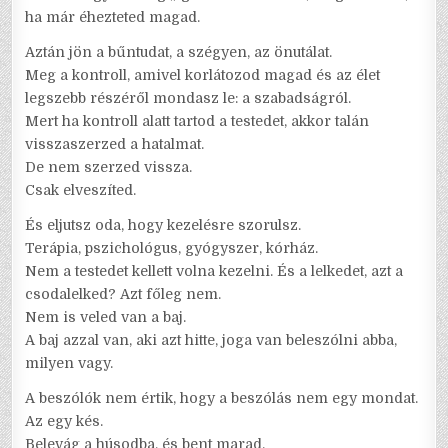
ha már éhezteted magad.
Aztán jön a bűntudat, a szégyen, az önutálat.
Meg a kontroll, amivel korlátozod magad és az élet
legszebb részéről mondasz le: a szabadságról.
Mert ha kontroll alatt tartod a testedet, akkor talán
visszaszerzed a hatalmat.
De nem szerzed vissza.
Csak elveszíted.
És eljutsz oda, hogy kezelésre szorulsz.
Terápia, pszichológus, gyógyszer, kórház.
Nem a testedet kellett volna kezelni. És a lelkedet, azt a
csodalelked? Azt főleg nem.
Nem is veled van a baj.
A baj azzal van, aki azt hitte, joga van beleszólni abba,
milyen vagy.
A beszólók nem értik, hogy a beszólás nem egy mondat.
Az egy kés.
Belevág a húsodba, és bent marad.