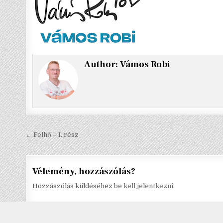
Author:
Vámos Robi
Bejegyzés
← Felhő – I. rész
navigáció
Vélemény, hozzászólás?
Hozzászólás küldéséhez
be kell jelentkezni
.