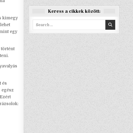
 ha
Keress a cikkek között:
s kimegy
Search
lehet
for:
 mint egy
történt
teni.
nyavalyás
t és
z egész
 Ezért
rázsolok: