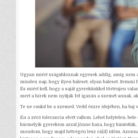
Ugyan miért száguldoznak egyesek addig, amíg nem a s
minden nap, hogy ilyen baleset, olyan baleset. Semmi h
És miért kell, hogy a saját gyerekünkkel történjen val
mert a hírek nem nyitják fel igazán a szemét annak, ak
Te ne csukd be a szemed. Vedd észre idejében, ha baj 
Én a zéró tolerancia elvét vallom. Lehet helytelen, bele
bármelyik gyerekem azzal jönne haza, hogy bántották,
mondom, hogy majd hétvégén lesz rá(d) időm. Azonna