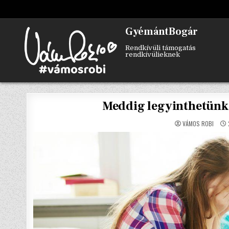
Skip
to
content
GyémántBogár
Rendkívüli támogatás
rendkívülieknek
Meddig legyinthetünk é
VÁMOS ROBI