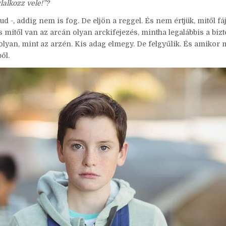
lalkozz vele!”?
ud -, addig nem is fog. De eljön a reggel. És nem értjük, mitől fá
És mitől van az arcán olyan arckifejezés, mintha legalábbis a biz
olyan, mint az arzén. Kis adag elmegy. De felgyűlik. És amikor 
ől.