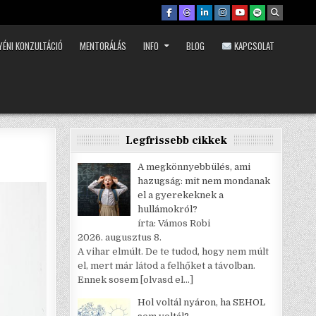
YÉNI KONZULTÁCIÓ
MENTORÁLÁS
INFO
BLOG
KAPCSOLAT
Legfrissebb cikkek
A megkönnyebbülés, ami
hazugság: mit nem mondanak
el a gyerekeknek a
hullámokról?
írta: Vámos Robi
2026. augusztus 8.
A vihar elmúlt. De te tudod, hogy nem múlt
el, mert már látod a felhőket a távolban.
Ennek sosem
[olvasd el…]
Hol voltál nyáron, ha SEHOL