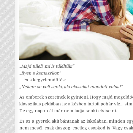
„Majd túléli, mi is túléltük!”
„Ilyen a kamaszkor.”
… és a kegyelemdöfés:
„Nekem se volt senki, aki okosakat mondott volna!”
Az emberek szeretnek legyinteni. Hogy majd megoldódi
klasszikus példában is: a kézben tartott pohár víz… simá
De egy napon át már nem tudja senki elviselni.
És az a gyerek, akit bántanak az iskolában, minden egy
nem mesél, csak duzzog, esetleg csapkod is. Vagy csak