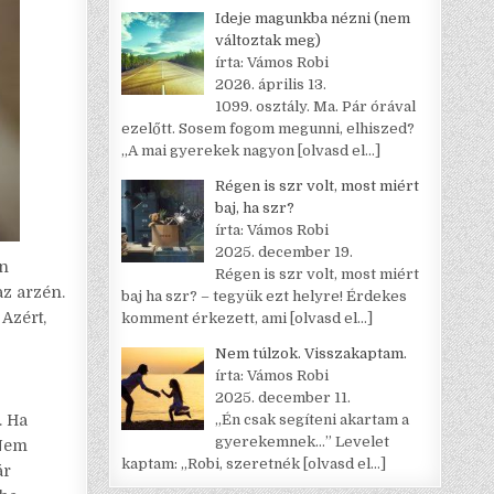
Ideje magunkba nézni (nem
változtak meg)
írta: Vámos Robi
2026. április 13.
1099. osztály. Ma. Pár órával
ezelőtt. Sosem fogom megunni, elhiszed?
„A mai gyerekek nagyon
[olvasd el…]
Régen is szr volt, most miért
baj, ha szr?
írta: Vámos Robi
2025. december 19.
en
Régen is szr volt, most miért
az arzén.
baj ha szr? – tegyük ezt helyre! Érdekes
 Azért,
komment érkezett, ami
[olvasd el…]
Nem túlzok. Visszakaptam.
írta: Vámos Robi
2025. december 11.
. Ha
„Én csak segíteni akartam a
gyerekemnek…” Levelet
 Nem
kaptam: „Robi, szeretnék
[olvasd el…]
ár