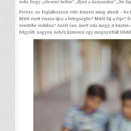
neki, hogy
„ebcsont beforr”. „Ilyen a kamaszkor”. „Ne fog
Persze, ne foglalkozzon vele: hiszen amíg alszik – ha t
Mitől esett vissza újra a betegségbe? Mitől fáj a feje? 
vesztébe indulna? Azért van, mert oda megy. A bántás 
felgyűlt, nagyon nehéz kimosni egy megnyirbált lélekb