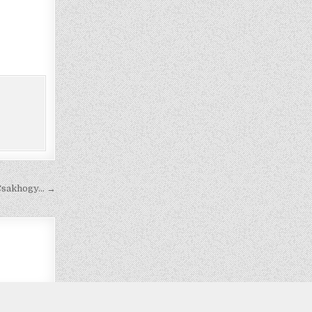
. Csakhogy… →