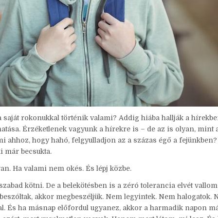
aját rokonukkal történik valami? Addig hiába hallják a hírekb
atása. Érzéketlenek vagyunk a hírekre is – de az is olyan, mint 
ami ahhoz, hogy hahó, felgyulladjon az a százas égő a fejünkben?
i már becsukta.
van. Ha valami nem okés. És lépj közbe.
 szabad kötni. De a belekötésben is a zéró tolerancia elvét vallom
 beszóltak, akkor megbeszéljük. Nem legyintek. Nem halogatok.
l. És ha másnap előfordul ugyanez, akkor a harmadik napon m