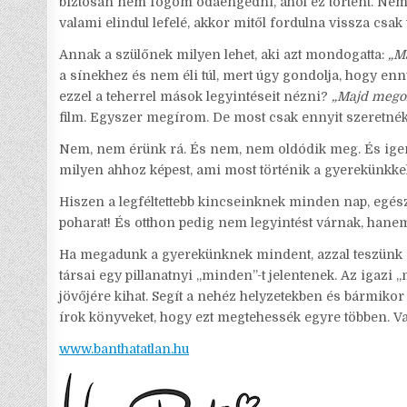
biztosan nem fogom odaengedni, ahol ez történt. Nem 
valami elindul lefelé, akkor mitől fordulna vissza csak
Annak a szülőnek milyen lehet, aki azt mondogatta:
„Ma
a sínekhez és nem éli túl, mert úgy gondolja, hogy enn
ezzel a teherrel mások legyintéseit nézni?
„Majd megol
film. Egyszer megírom. De most csak ennyit szeretnék
Nem, nem érünk rá. És nem, nem oldódik meg. És igen,
milyen ahhoz képest, ami most történik a gyerekünkke
Hiszen a legféltettebb kincseinknek minden nap, egész
poharat! És otthon pedig nem legyintést várnak, hanem
Ha megadunk a gyerekünknek mindent, azzal teszünk a l
társai egy pillanatnyi „minden”-t jelentenek. Az igaz
jövőjére kihat. Segít a nehéz helyzetekben és bármikor
írok könyveket, hogy ezt megtehessék egyre többen. Van
www.banthatatlan.hu