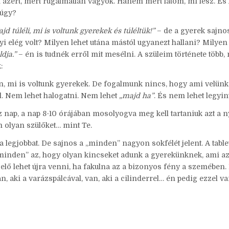
azért, mert rugalmatlan vagyok. Hanem mert látom, mi lesz. És
 úgy?
jd túléli, mi is voltunk gyerekek és túléltük!”
– de a gyerek sajno
yi elég volt? Milyen lehet utána mástól ugyanezt hallani? Milyen 
dja.”
– én is tudnék erről mit mesélni. A szüleim története több,
:
 mi is voltunk gyerekek. De fogalmunk nincs, hogy ami velünk 
l. Nem lehet halogatni. Nem lehet
„majd ha”
. És nem lehet legyin
 nap, a nap 8-10 órájában mosolyogva meg kell tartaniuk azt a 
 olyan szülőket… mint Te.
egjobbat. De sajnos a „minden” nagyon sokfélét jelent. A table
i „minden” az, hogy olyan kincseket adunk a gyerekünknek, ami a
 elő lehet újra venni, ha fakulna az a bizonyos fény a szemében.
, aki a varázspálcával, van, aki a cilinderrel… én pedig ezzel va