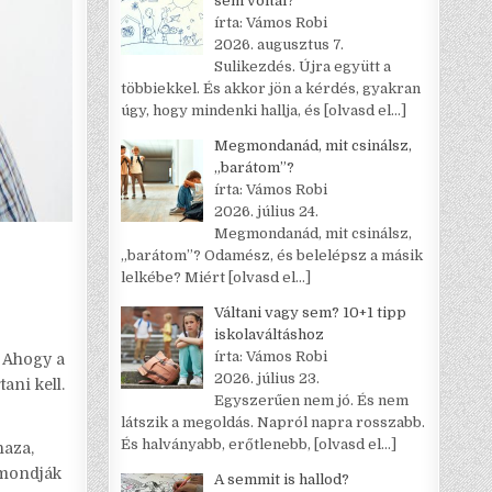
sem voltál?
írta: Vámos Robi
2026. augusztus 7.
Sulikezdés. Újra együtt a
többiekkel. És akkor jön a kérdés, gyakran
úgy, hogy mindenki hallja, és
[olvasd el…]
Megmondanád, mit csinálsz,
„barátom”?
írta: Vámos Robi
2026. július 24.
Megmondanád, mit csinálsz,
„barátom”? Odamész, és belelépsz a másik
lelkébe? Miért
[olvasd el…]
Váltani vagy sem? 10+1 tipp
iskolaváltáshoz
írta: Vámos Robi
. Ahogy a
2026. július 23.
ani kell.
Egyszerűen nem jó. És nem
látszik a megoldás. Napról napra rosszabb.
És halványabb, erőtlenebb,
[olvasd el…]
haza,
 mondják
A semmit is hallod?