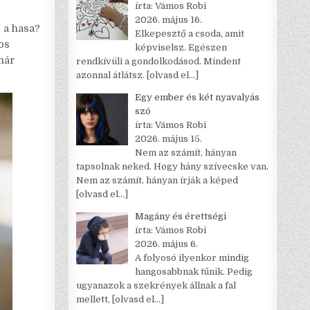
írta: Vámos Robi
2026. május 16.
j a hasa?
Elkepesztő a csoda, amit
tos
képviselsz. Egészen
már
rendkívüli a gondolkodásod. Mindent
azonnal átlátsz.
[olvasd el…]
Egy ember és két nyavalyás
szó
írta: Vámos Robi
2026. május 15.
Nem az számít, hányan
tapsolnak neked. Hogy hány szívecske van.
Nem az számít, hányan írják a képed
[olvasd el…]
Magány és érettségi
írta: Vámos Robi
2026. május 6.
A folyosó ilyenkor mindig
hangosabbnak tűnik. Pedig
ugyanazok a szekrények állnak a fal
mellett,
[olvasd el…]