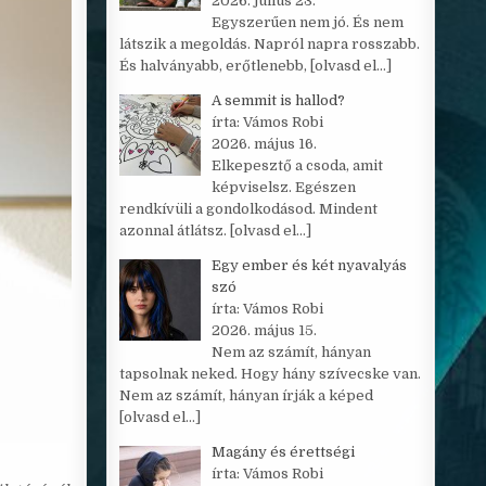
2026. július 23.
Egyszerűen nem jó. És nem
látszik a megoldás. Napról napra rosszabb.
És halványabb, erőtlenebb,
[olvasd el…]
A semmit is hallod?
írta: Vámos Robi
2026. május 16.
Elkepesztő a csoda, amit
képviselsz. Egészen
rendkívüli a gondolkodásod. Mindent
azonnal átlátsz.
[olvasd el…]
Egy ember és két nyavalyás
szó
írta: Vámos Robi
2026. május 15.
Nem az számít, hányan
tapsolnak neked. Hogy hány szívecske van.
Nem az számít, hányan írják a képed
[olvasd el…]
Magány és érettségi
írta: Vámos Robi