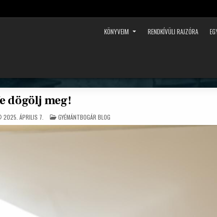
KÖNYVEIM
RENDKÍVÜLI RAJZÓRA
EG
e dögölj meg!
POSTED
2025. ÁPRILIS 7.
GYÉMÁNTBOGÁR BLOG
IN