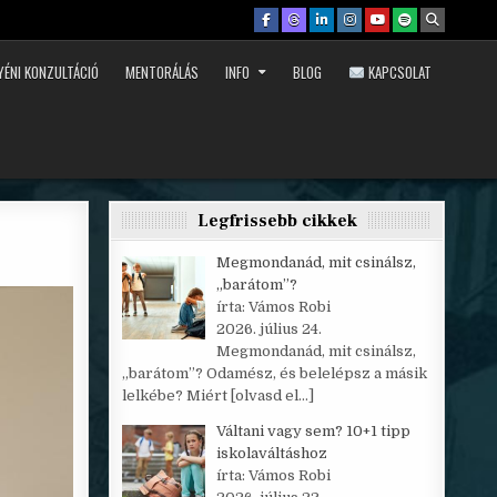
YÉNI KONZULTÁCIÓ
MENTORÁLÁS
INFO
BLOG
KAPCSOLAT
Legfrissebb cikkek
Megmondanád, mit csinálsz,
„barátom”?
írta: Vámos Robi
2026. július 24.
Megmondanád, mit csinálsz,
„barátom”? Odamész, és belelépsz a másik
lelkébe? Miért
[olvasd el…]
Váltani vagy sem? 10+1 tipp
iskolaváltáshoz
írta: Vámos Robi