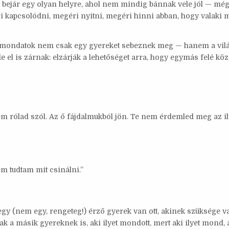
p bejár egy olyan helyre, ahol nem mindig bánnak vele jól — mé
i kapcsolódni, megéri nyitni, megéri hinni abban, hogy valaki 
ú mondatok nem csak egy gyereket sebeznek meg — hanem a vilá
el is zárnak: elzárják a lehetőséget arra, hogy egymás felé köz
m rólad szól. Az ő fájdalmukból jön. Te nem érdemled meg az il
em tudtam mit csinálni.”
gy (nem egy, rengeteg!) érző gyerek van ott, akinek szüksége v
ak a másik gyereknek is, aki ilyet mondott, mert aki ilyet mond, 