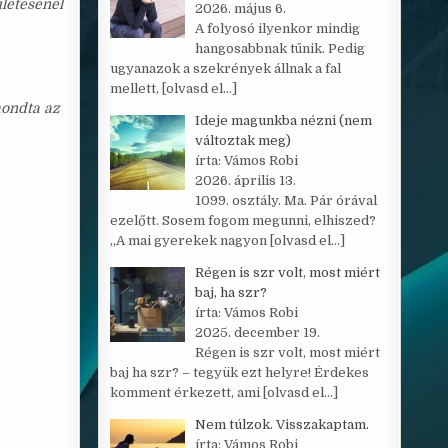
ületésénél
2026. május 6.
A folyosó ilyenkor mindig
hangosabbnak tűnik. Pedig
ugyanazok a szekrények állnak a fal
mellett,
[olvasd el…]
lmondta az
Ideje magunkba nézni (nem
változtak meg)
írta: Vámos Robi
2026. április 13.
1099. osztály. Ma. Pár órával
ezelőtt. Sosem fogom megunni, elhiszed?
„A mai gyerekek nagyon
[olvasd el…]
Régen is szr volt, most miért
baj, ha szr?
írta: Vámos Robi
2025. december 19.
Régen is szr volt, most miért
baj ha szr? – tegyük ezt helyre! Érdekes
komment érkezett, ami
[olvasd el…]
Nem túlzok. Visszakaptam.
írta: Vámos Robi