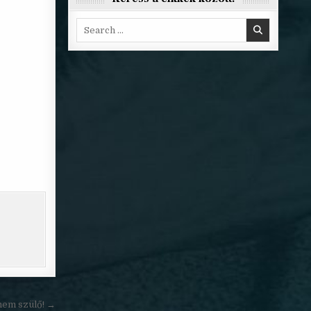
Search
for:
nem szülő! →