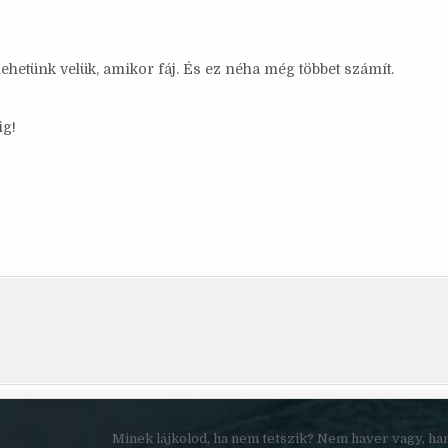
hetünk velük, amikor fáj. És ez néha még többet számít.
ig!
Minek lájkolod, ha nem tetszik? Nem haver vagy, ha