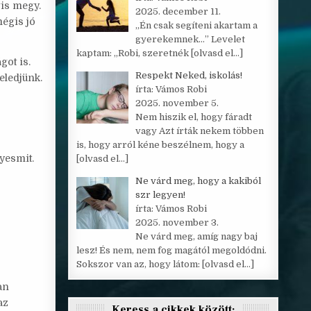
gis megy.
2025. december 11.
mégis jó
„Én csak segíteni akartam a
gyerekemnek…” Levelet
kaptam: „Robi, szeretnék
[olvasd el…]
got is.
Respekt Neked, iskolás!
eledjünk.
írta: Vámos Robi
2025. november 5.
Nem hiszik el, hogy fáradt
vagy Azt írták nekem többen
is, hogy arról kéne beszélnem, hogy a
yesmit.
[olvasd el…]
Ne várd meg, hogy a kakiból
szr legyen!
írta: Vámos Robi
2025. november 3.
Ne várd meg, amíg nagy baj
lesz! És nem, nem fog magától megoldódni.
Sokszor van az, hogy látom:
[olvasd el…]
an
az
Keress a cikkek között: