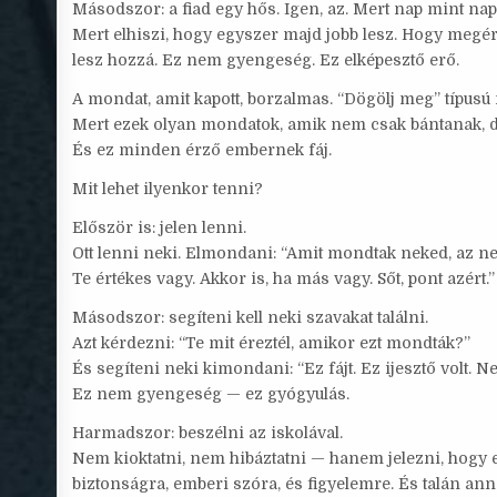
Másodszor: a fiad egy hős. Igen, az. Mert nap mint na
Mert elhiszi, hogy egyszer majd jobb lesz. Hogy megér
lesz hozzá. Ez nem gyengeség. Ez elképesztő erő.
A mondat, amit kapott, borzalmas. “Dögölj meg” típus
Mert ezek olyan mondatok, amik nem csak bántanak, de 
És ez minden érző embernek fáj.
Mit lehet ilyenkor tenni?
Először is: jelen lenni.
Ott lenni neki. Elmondani: “Amit mondtak neked, az ne
Te értékes vagy. Akkor is, ha más vagy. Sőt, pont azért.”
Másodszor: segíteni kell neki szavakat találni.
Azt kérdezni: “Te mit éreztél, amikor ezt mondták?”
És segíteni neki kimondani: “Ez fájt. Ez ijesztő volt. N
Ez nem gyengeség — ez gyógyulás.
Harmadszor: beszélni az iskolával.
Nem kioktatni, nem hibáztatni — hanem jelezni, hogy e
biztonságra, emberi szóra, és figyelemre. És talán ann