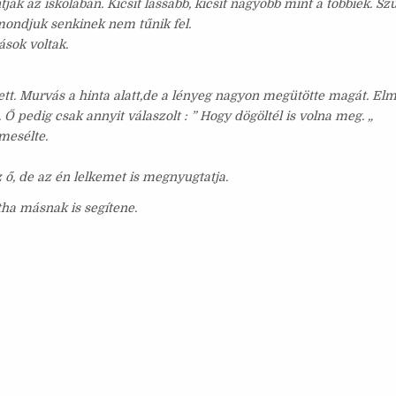
tják az iskolában. Kicsit lassabb, kicsit nagyobb mint a többiek. Sz
ondjuk senkinek nem tűnik fel.
ások voltak.
leesett. Murvás a hinta alatt,de a lényeg nagyon megütötte magát. E
a. Ő pedig csak annyit válaszolt : ” Hogy dögöltél is volna meg. „
mesélte.
ő, de az én lelkemet is megnyugtatja.
ha másnak is segítene.