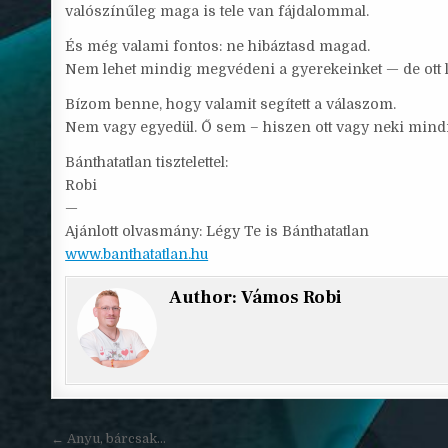
valószínűleg maga is tele van fájdalommal.
És még valami fontos: ne hibáztasd magad.
Nem lehet mindig megvédeni a gyerekeinket — de ott le
Bízom benne, hogy valamit segített a válaszom.
Nem vagy egyedül. Ő sem – hiszen ott vagy neki mind
Bánthatatlan tisztelettel:
Robi
—
Ajánlott olvasmány: Légy Te is Bánthatatlan
www.banthatatlan.hu
Author:
Vámos Robi
Bejegyzés
← Anyu, bárcsak…