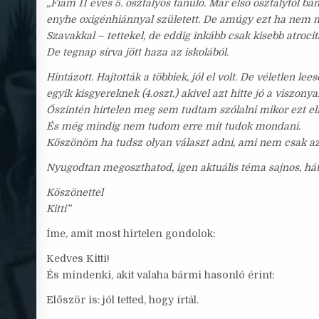
„Fiam 11 éves 5. osztályos tanuló. Már első osztálytól bán
enyhe oxigénhiánnyal született. De amúgy ezt ha nem m
Szavakkal – tettekel, de eddig inkább csak kisebb atrocit
De tegnap sírva jött haza az iskolából.
Hintázott. Hajtották a többiek, jól el volt. De véletlen 
egyik kisgyereknek (4.oszt.) akivel azt hitte jó a viszony
Őszintén hirtelen meg sem tudtam szólalni mikor ezt el
És még mindig nem tudom erre mit tudok mondani.
Köszönöm ha tudsz olyan választ adni, ami nem csak az 
Nyugodtan megoszthatod, igen aktuális téma sajnos, hát
Köszönettel
Kitti”
Íme, amit most hirtelen gondolok:
Kedves Kitti!
És mindenki, akit valaha bármi hasonló érint:
Először is: jól tetted, hogy írtál.