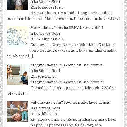
írta: Vámos Robi
2026. augusztus 8.
A vihar elmúlt. De te tudod, hogy nem múlt el,
mert már látod a felhőket a távolban. Ennek sosem
[olvasd el…]
Hol voltál nyáron, ha SEHOL sem voltál?
írta: Vámos Robi
2026. augusztus 7.
Sulikezdés. Újra együtt a többiekkel. És akkor
jön a kérdés, gyakran úgy, hogy mindenki hallja,
és
[olvasd el…]
Megmondanád, mit csinálsz, „barátom”?
írta: Vámos Robi
2026. július 24.
Megmondanád, mit csinálsz, „barátom”?
Odamész, és belelépsz a másik lelkébe? Miért
[olvasd el…]
Váltani vagy sem? 10+1 tipp iskolaváltáshoz
írta: Vámos Robi
2026. július 23.
Egyszerűen nem jó. És nem látszik a megoldás.
Napról napra rosszabb. És halványabb,