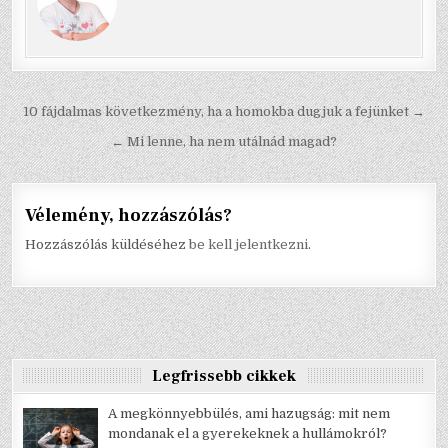
Bejegyzés
10 fájdalmas következmény, ha a homokba dugjuk a fejünket →
navigáció
← Mi lenne, ha nem utálnád magad?
Vélemény, hozzászólás?
Hozzászólás küldéséhez
be kell jelentkezni
.
Legfrissebb cikkek
A megkönnyebbülés, ami hazugság: mit nem
mondanak el a gyerekeknek a hullámokról?