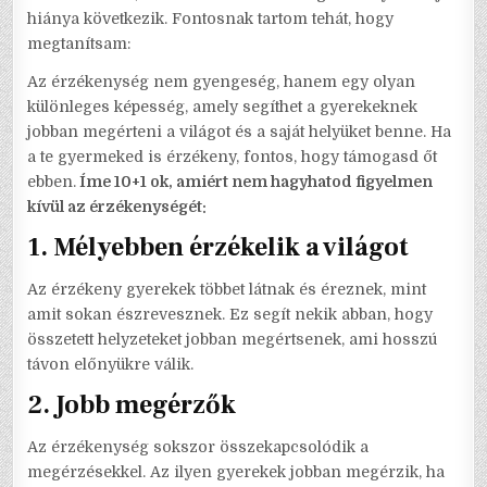
hiánya következik. Fontosnak tartom tehát, hogy
megtanítsam:
Az érzékenység nem gyengeség, hanem egy olyan
különleges képesség, amely segíthet a gyerekeknek
jobban megérteni a világot és a saját helyüket benne. Ha
a te gyermeked is érzékeny, fontos, hogy támogasd őt
ebben.
Íme 10+1 ok, amiért nem hagyhatod figyelmen
kívül az érzékenységét:
1.
Mélyebben érzékelik a világot
Az érzékeny gyerekek többet látnak és éreznek, mint
amit sokan észrevesznek. Ez segít nekik abban, hogy
összetett helyzeteket jobban megértsenek, ami hosszú
távon előnyükre válik.
2.
Jobb megérzők
Az érzékenység sokszor összekapcsolódik a
megérzésekkel. Az ilyen gyerekek jobban megérzik, ha