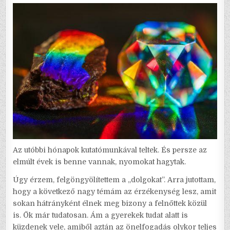
IN
Az utóbbi hónapok kutatómunkával teltek. És persze az
elmúlt évek is benne vannak, nyomokat hagytak.
Úgy érzem, felgöngyölítettem a „dolgokat”. Arra jutottam,
hogy a következő nagy témám az érzékenység lesz, amit
sokan hátrányként élnek meg bizony a felnőttek közül
is. Ők már tudatosan. Ám a gyerekek tudat alatt is
küzdenek vele, amiből aztán az önelfogadás olykor teljes