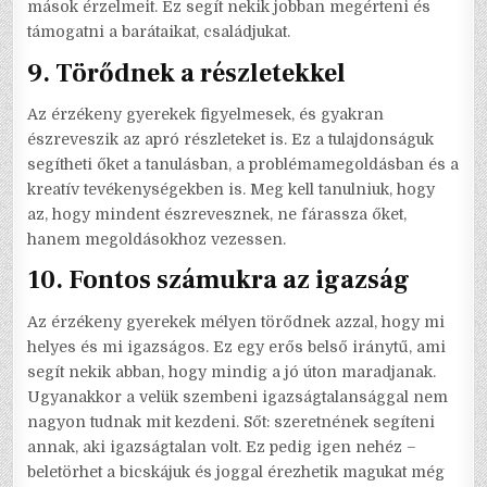
mások érzelmeit. Ez segít nekik jobban megérteni és
támogatni a barátaikat, családjukat.
9.
Törődnek a részletekkel
Az érzékeny gyerekek figyelmesek, és gyakran
észreveszik az apró részleteket is. Ez a tulajdonságuk
segítheti őket a tanulásban, a problémamegoldásban és a
kreatív tevékenységekben is. Meg kell tanulniuk, hogy
az, hogy mindent észrevesznek, ne fárassza őket,
hanem megoldásokhoz vezessen.
10.
Fontos számukra az igazság
Az érzékeny gyerekek mélyen törődnek azzal, hogy mi
helyes és mi igazságos. Ez egy erős belső iránytű, ami
segít nekik abban, hogy mindig a jó úton maradjanak.
Ugyanakkor a velük szembeni igazságtalansággal nem
nagyon tudnak mit kezdeni. Sőt: szeretnének segíteni
annak, aki igazságtalan volt. Ez pedig igen nehéz –
beletörhet a bicskájuk és joggal érezhetik magukat még