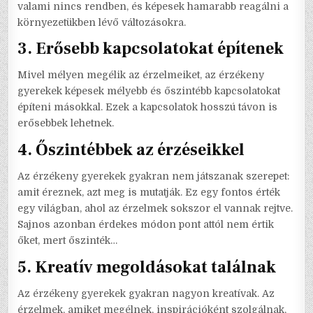
valami nincs rendben, és képesek hamarabb reagálni a
környezetükben lévő változásokra.
3.
Erősebb kapcsolatokat építenek
Mivel mélyen megélik az érzelmeiket, az érzékeny
gyerekek képesek mélyebb és őszintébb kapcsolatokat
építeni másokkal. Ezek a kapcsolatok hosszú távon is
erősebbek lehetnek.
4.
Őszintébbek az érzéseikkel
Az érzékeny gyerekek gyakran nem játszanak szerepet:
amit éreznek, azt meg is mutatják. Ez egy fontos érték
egy világban, ahol az érzelmek sokszor el vannak rejtve.
Sajnos azonban érdekes módon pont attól nem értik
őket, mert őszinték…
5.
Kreatív megoldásokat találnak
Az érzékeny gyerekek gyakran nagyon kreatívak. Az
érzelmek, amiket megélnek, inspirációként szolgálnak,