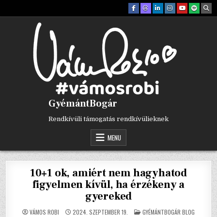
Skip
to
content
GyémántBogár
Rendkívüli támogatás rendkívülieknek
MENU
10+1 ok, amiért nem hagyhatod
figyelmen kívül, ha érzékeny a
gyereked
POSTED
VÁMOS ROBI
2024. SZEPTEMBER 19.
GYÉMÁNTBOGÁR BLOG