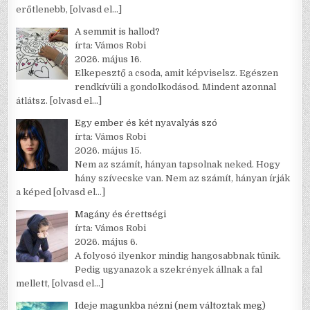
erőtlenebb,
[olvasd el…]
A semmit is hallod?
írta: Vámos Robi
2026. május 16.
Elkepesztő a csoda, amit képviselsz. Egészen
rendkívüli a gondolkodásod. Mindent azonnal
átlátsz.
[olvasd el…]
Egy ember és két nyavalyás szó
írta: Vámos Robi
2026. május 15.
Nem az számít, hányan tapsolnak neked. Hogy
hány szívecske van. Nem az számít, hányan írják
a képed
[olvasd el…]
Magány és érettségi
írta: Vámos Robi
2026. május 6.
A folyosó ilyenkor mindig hangosabbnak tűnik.
Pedig ugyanazok a szekrények állnak a fal
mellett,
[olvasd el…]
Ideje magunkba nézni (nem változtak meg)