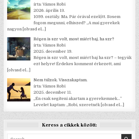
írta: Vámos Robi
2026. április 13.
1099. osztály. Ma. Pár órával ezelőtt. Sosem
fogom megunni, elhiszed? „A mai gyerekek
nagyon
[olvasd el…]
Régen is szr volt, most miért baj, ha szr?
írta: Vámos Robi
2025. december 19.
Régen is szr volt, most miért baj ha szr? – tegyük
ezt helyre! Érdekes komment érkezett, ami
[olvasd el…]
Nem túlzok. Visszakaptam.
írta: Vámos Robi
2025. december 11.
„Én csak segíteni akartam a gyerekemnek…”
Levelet kaptam: „Robi, szeretnék
[olvasd el…]
Keress a cikkek között:
Search