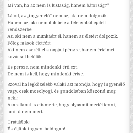
Mi van, ha az nem is lustaság, hanem bátorság?”
Látod, az „ingyenélő” nem az, aki nem dolgozik.
Hanem az, aki nem illik bele a félelemből épített
rendszerbe.
Az, aki nem a munkáért él, hanem az életért dolgozik.
Főleg mások életéért.
Aki nem cseréli el a napjait pénzre, hanem értelmet
kovácsol belőlük.
És persze, nem mindenki érti ezt.
De nem is kell, hogy mindenki értse.
Szóval ha legközelebb valaki azt mondja, hogy ingyenélő
vagy, csak mosolyogj, és gondolatban köszönd meg
neki:
Akaratlanul is elismerte, hogy olyasmit mertél tenni,
amit ő nem mert.
Gratulálok!
És éljünk ingyen, boldogan!