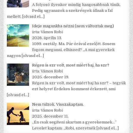
A folyosó ilyenkor mindig hangosabbnak tűnik.
Pedig ugyanazok a szekrények állnak a fal
mellett,
[olvasd el…]
Ideje magunkba nézni (nem változtak meg)
írta: Vámos Robi
2026. április 13.
1099. osztály. Ma. Pár órával ezelőtt. Sosem
fogom megunni, elhiszed? „A mai gyerekek
nagyon
[olvasd el…]
Régen is szr volt, most miért baj, ha szr?
írta: Vámos Robi
2025. december 19.
Régen is szr volt, most miért baj ha szr? – tegyük
ezt helyre! Érdekes komment érkezett, ami
[olvasd el…]
Nem túlzok. Visszakaptam.
írta: Vámos Robi
2025. december 11.
„Én csak segíteni akartam a gyerekemnek…”
Levelet kaptam: „Robi, szeretnék
[olvasd el…]