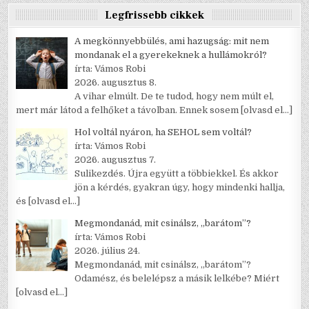
Legfrissebb cikkek
A megkönnyebbülés, ami hazugság: mit nem
mondanak el a gyerekeknek a hullámokról?
írta: Vámos Robi
2026. augusztus 8.
A vihar elmúlt. De te tudod, hogy nem múlt el,
mert már látod a felhőket a távolban. Ennek sosem
[olvasd el…]
Hol voltál nyáron, ha SEHOL sem voltál?
írta: Vámos Robi
2026. augusztus 7.
Sulikezdés. Újra együtt a többiekkel. És akkor
jön a kérdés, gyakran úgy, hogy mindenki hallja,
és
[olvasd el…]
Megmondanád, mit csinálsz, „barátom”?
írta: Vámos Robi
2026. július 24.
Megmondanád, mit csinálsz, „barátom”?
Odamész, és belelépsz a másik lelkébe? Miért
[olvasd el…]