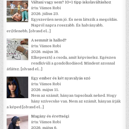
Váltani vagy sem? 10+1 tipp iskolaváltáshoz
írta: Vámos Robi
2026. július 23.
Egyszerűen nem jó. És nem látszik a megoldás.
Napról napra rosszabb. És halványabb,
erőtlenebb,
[olvasd el…]
A semmit is hallod?
írta: Vámos Robi
2026. május 16.
Elkepesztő a csoda, amit képviselsz. Egészen
rendkívüli a gondolkodásod. Mindent azonnal
átlátsz.
[olvasd el…]
Egy ember és két nyavalyás szó
írta: Vámos Robi
2026. május 15.
Nem az számít, hányan tapsolnak neked. Hogy
hány szívecske van. Nem az számít, hányan írják
a képed
[olvasd el…]
Magány és érettségi
írta: Vámos Robi
2026. május 6.