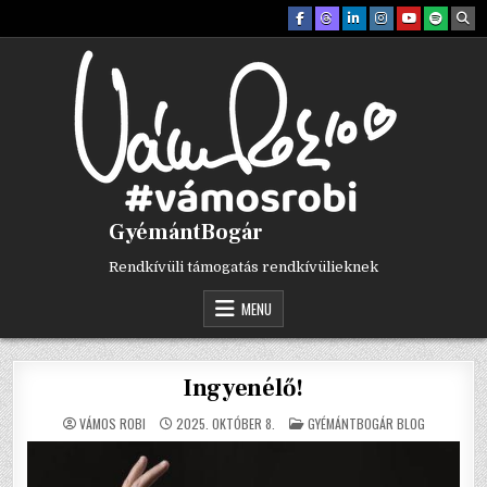
Skip
to
content
GyémántBogár
Rendkívüli támogatás rendkívülieknek
MENU
Ingyenélő!
POSTED
VÁMOS ROBI
2025. OKTÓBER 8.
GYÉMÁNTBOGÁR BLOG
IN