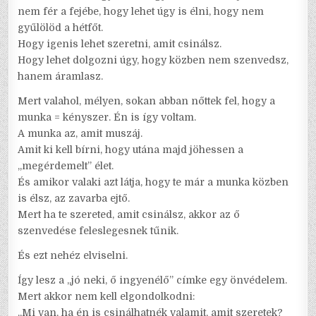
nem fér a fejébe, hogy lehet úgy is élni, hogy nem
gyűlölöd a hétfőt.
Hogy igenis lehet szeretni, amit csinálsz.
Hogy lehet dolgozni úgy, hogy közben nem szenvedsz,
hanem áramlasz.
Mert valahol, mélyen, sokan abban nőttek fel, hogy a
munka = kényszer. Én is így voltam.
A munka az, amit muszáj.
Amit ki kell bírni, hogy utána majd jöhessen a
„megérdemelt” élet.
És amikor valaki azt látja, hogy te már a munka közben
is élsz, az zavarba ejtő.
Mert ha te szereted, amit csinálsz, akkor az ő
szenvedése feleslegesnek tűnik.
És ezt nehéz elviselni.
Így lesz a „jó neki, ő ingyenélő” címke egy önvédelem.
Mert akkor nem kell elgondolkodni:
„Mi van, ha én is csinálhatnék valamit, amit szeretek?