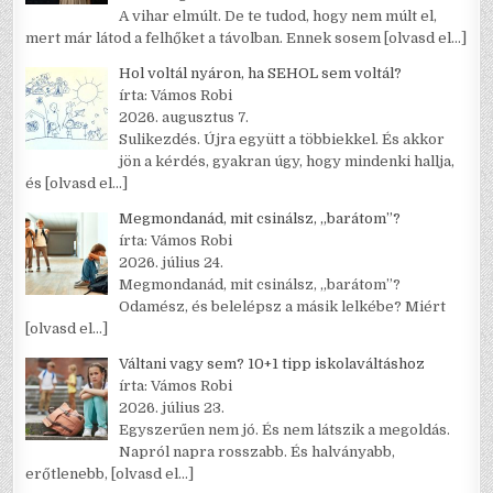
A vihar elmúlt. De te tudod, hogy nem múlt el,
mert már látod a felhőket a távolban. Ennek sosem
[olvasd el…]
Hol voltál nyáron, ha SEHOL sem voltál?
írta: Vámos Robi
2026. augusztus 7.
Sulikezdés. Újra együtt a többiekkel. És akkor
jön a kérdés, gyakran úgy, hogy mindenki hallja,
és
[olvasd el…]
Megmondanád, mit csinálsz, „barátom”?
írta: Vámos Robi
2026. július 24.
Megmondanád, mit csinálsz, „barátom”?
Odamész, és belelépsz a másik lelkébe? Miért
[olvasd el…]
Váltani vagy sem? 10+1 tipp iskolaváltáshoz
írta: Vámos Robi
2026. július 23.
Egyszerűen nem jó. És nem látszik a megoldás.
Napról napra rosszabb. És halványabb,
erőtlenebb,
[olvasd el…]