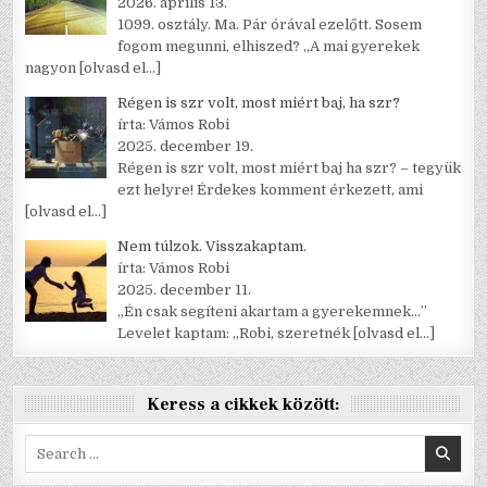
2026. április 13.
1099. osztály. Ma. Pár órával ezelőtt. Sosem
fogom megunni, elhiszed? „A mai gyerekek
nagyon
[olvasd el…]
Régen is szr volt, most miért baj, ha szr?
írta: Vámos Robi
2025. december 19.
Régen is szr volt, most miért baj ha szr? – tegyük
ezt helyre! Érdekes komment érkezett, ami
[olvasd el…]
Nem túlzok. Visszakaptam.
írta: Vámos Robi
2025. december 11.
„Én csak segíteni akartam a gyerekemnek…”
Levelet kaptam: „Robi, szeretnék
[olvasd el…]
Keress a cikkek között:
Search
for: