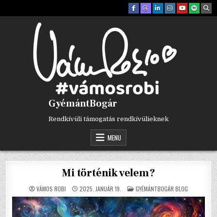
Skip
to
content
GyémántBogár
Rendkívüli támogatás rendkívülieknek
MENU
Mi történik velem?
POSTED
VÁMOS ROBI
2025. JANUÁR 19.
GYÉMÁNTBOGÁR BLOG
IN