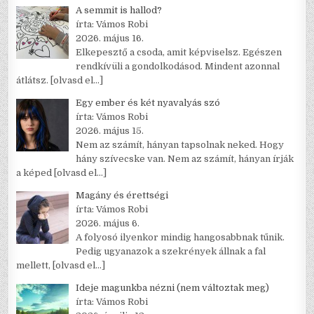
A semmit is hallod?
írta: Vámos Robi
2026. május 16.
Elkepesztő a csoda, amit képviselsz. Egészen
rendkívüli a gondolkodásod. Mindent azonnal
átlátsz.
[olvasd el…]
Egy ember és két nyavalyás szó
írta: Vámos Robi
2026. május 15.
Nem az számít, hányan tapsolnak neked. Hogy
hány szívecske van. Nem az számít, hányan írják
a képed
[olvasd el…]
Magány és érettségi
írta: Vámos Robi
2026. május 6.
A folyosó ilyenkor mindig hangosabbnak tűnik.
Pedig ugyanazok a szekrények állnak a fal
mellett,
[olvasd el…]
Ideje magunkba nézni (nem változtak meg)
írta: Vámos Robi