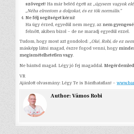
szöveget
! Ha már beléd égett az
„úgysem vagyok elé
„Néha elrontom a dolgokat, és ez tök normális.”
Ne félj segítséget kérni!
Ha úgy érzed, egyedül nem megy, az
nem gyengesé
felnőtt, akiben bízol – de ne maradj egyedül ezzel.
Tudom, hogy most azt gondolod:
„Oké, Robi, de ez nem
másképp látni magad, észre fogod venni, hogy
minden
megismételhetetlen vagy
.
Ne bántsd magad. Légy jó fej magaddal.
Megérdemled
VR
Ajánlott olvasmány: Légy Te is Bánthatatlan! –
www.ban
Author:
Vámos Robi