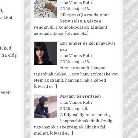
írta: Vámos Robi
2026. május 16.
d,
Elkepesztő a csoda, amit
vakkal
képviselsz. Egészen
rendkívüli a gondolkodásod. Mindent
azonnal átlátsz.
[olvasd el…]
Egy ember és két nyavalyás
téked.
szó
 ha elég
írta: Vámos Robi
2026. május 15.
Nem az számít, hányan
tapsolnak neked. Hogy hány szívecske van.
Nem az számít, hányan írják a képed
[olvasd el…]
jesen
Magány és érettségi
írta: Vámos Robi
2026. május 6.
A folyosó ilyenkor mindig
hangosabbnak tűnik. Pedig
ugyanazok a szekrények állnak a fal
mellett,
[olvasd el…]