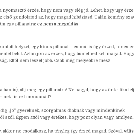
 nyomasztó érzés, hogy nem vagy elég jó. Lehet, hogy úgy érze
 az első gondolatod az, hogy magad hibáztasd. Talán kemény sza
rám egy pillanatra:
ez nem a megoldás.
rontott helyzet, egy kínos pillanat – és máris úgy érzed, nincs ér
tél belül. Aztán jön az érzés, hogy büntetned kell magad. Hogy
ág. Ettől nem leszel jobb. Csak még mélyebbre mész.
an is), állj meg egy pillanatra! Ne hagyd, hogy az önkritika tel
y – neki is ezt mondanád?
ndig „jó” gyereknek, szorgalmas diáknak vagy mindenkinek
l szól. Éppen attól vagy
értékes
, hogy pont olyan vagy, amilyen.
 akkor ne csodálkozz, ha tényleg így érzed magad. Szóval,
válts