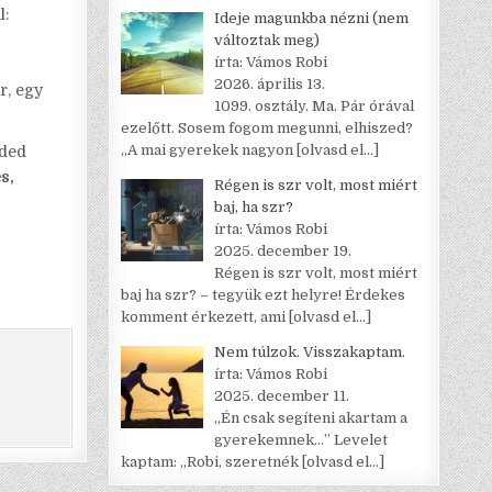
l:
Ideje magunkba nézni (nem
változtak meg)
írta: Vámos Robi
2026. április 13.
r, egy
1099. osztály. Ma. Pár órával
ezelőtt. Sosem fogom megunni, elhiszed?
„A mai gyerekek nagyon
[olvasd el…]
zded
s,
Régen is szr volt, most miért
baj, ha szr?
írta: Vámos Robi
2025. december 19.
Régen is szr volt, most miért
baj ha szr? – tegyük ezt helyre! Érdekes
komment érkezett, ami
[olvasd el…]
Nem túlzok. Visszakaptam.
írta: Vámos Robi
2025. december 11.
„Én csak segíteni akartam a
gyerekemnek…” Levelet
kaptam: „Robi, szeretnék
[olvasd el…]