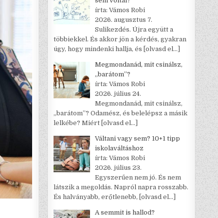
sem voltál?
írta: Vámos Robi
2026. augusztus 7.
Sulikezdés. Újra együtt a
többiekkel. És akkor jön a kérdés, gyakran
úgy, hogy mindenki hallja, és
[olvasd el…]
Megmondanád, mit csinálsz,
„barátom”?
írta: Vámos Robi
2026. július 24.
Megmondanád, mit csinálsz,
„barátom”? Odamész, és belelépsz a másik
lelkébe? Miért
[olvasd el…]
Váltani vagy sem? 10+1 tipp
iskolaváltáshoz
írta: Vámos Robi
2026. július 23.
Egyszerűen nem jó. És nem
látszik a megoldás. Napról napra rosszabb.
És halványabb, erőtlenebb,
[olvasd el…]
A semmit is hallod?