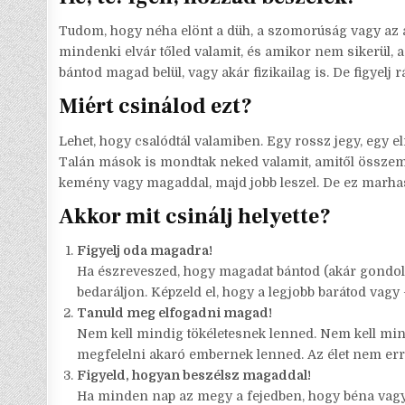
Tudom, hogy néha elönt a düh, a szomorúság vagy az a
mindenki elvár tőled valamit, és amikor nem sikerül,
bántod magad belül, vagy akár fizikailag is. De figyelj 
Miért csinálod ezt?
Lehet, hogy csalódtál valamiben. Egy rossz jegy, egy el
Talán mások is mondtak neked valamit, amitől összemen
kemény vagy magaddal, majd jobb leszel. De ez marhas
Akkor mit csinálj helyette?
Figyelj oda magadra!
Ha észreveszed, hogy magadat bántod (akár gondolatb
bedaráljon. Képzeld el, hogy a legjobb barátod vag
Tanuld meg elfogadni magad!
Nem kell mindig tökéletesnek lenned. Nem kell mi
megfelelni akaró embernek lenned. Az élet nem errő
Figyeld, hogyan beszélsz magaddal!
Ha minden nap az megy a fejedben, hogy béna vagy,