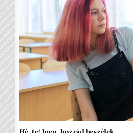
Hé, te! Igen, hozzád beszélek.