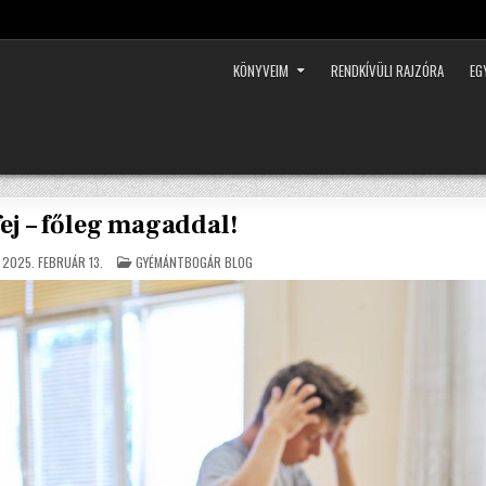
KÖNYVEIM
RENDKÍVÜLI RAJZÓRA
EG
ej – főleg magaddal!
POSTED
2025. FEBRUÁR 13.
GYÉMÁNTBOGÁR BLOG
IN