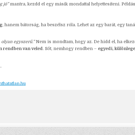
g jó”
mantra, kezdd el egy másik mondattal helyettesíteni. Példáu
g
, hanem bátorság, ha beszélsz róla. Lehet az egy barát, egy taná
 olyan egyszerű.”
Nem is mondtam, hogy az. De hidd el, ha elke
 rendben van veled
. Sőt, nemhogy rendben –
egyedi, különlege
.
thatatlan.hu