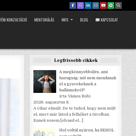
YÉNI KONZULTÁCIÓ
MENTORÁLÁS
INFO
BLOG
KAPCSOLAT
Legfrissebb cikkek
A megkönnyebbülés, ami
hazugság: mit nem mondanak
el a gyerekeknek a
hullámokról?
írta: Vámos Robi
2026. augusztus 8.
A vihar elmúlt. De te tudod, hogy nem múlt
el, mert már látod a felhőket a távolban.
Ennek sosem
[olvasd el…]
Hol voltál nyáron, ha SEHOL