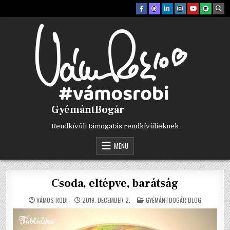
Skip
to
content
GyémántBogár
Rendkívüli támogatás rendkívülieknek
MENU
Csoda, eltépve, barátság
POSTED
VÁMOS ROBI
2019. DECEMBER 2.
GYÉMÁNTBOGÁR BLOG
IN