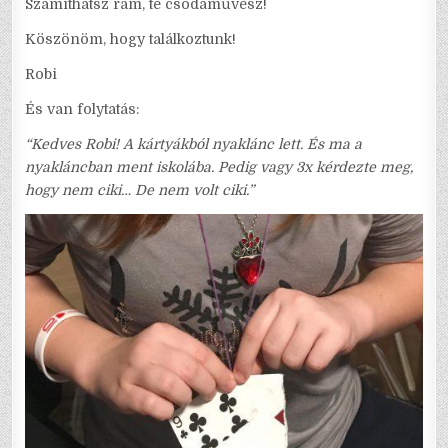
Számíthatsz rám, te csodaművész!
Köszönöm, hogy találkoztunk!
Robi
És van folytatás:
“Kedves Robi! A kártyákból nyaklánc lett. És ma a
nyakláncban ment iskolába. Pedig vagy 3x kérdezte meg,
hogy nem ciki… De nem volt ciki.”