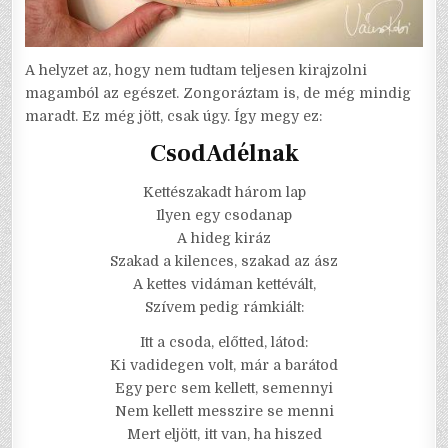
A helyzet az, hogy nem tudtam teljesen kirajzolni
magamból az egészet. Zongoráztam is, de még mindig
maradt. Ez még jött, csak úgy. Így megy ez:
CsodAdélnak
Kettészakadt három lap
Ilyen egy csodanap
A hideg kiráz
Szakad a kilences, szakad az ász
A kettes vidáman kettévált,
Szívem pedig rámkiált:
Itt a csoda, előtted, látod:
Ki vadidegen volt, már a barátod
Egy perc sem kellett, semennyi
Nem kellett messzire se menni
Mert eljött, itt van, ha hiszed