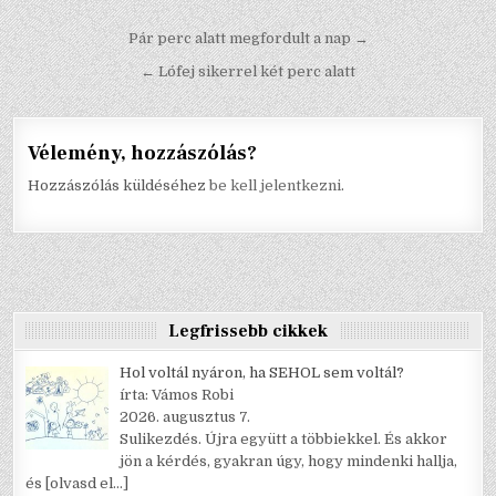
Bejegyzés
Pár perc alatt megfordult a nap →
navigáció
← Lófej sikerrel két perc alatt
Vélemény, hozzászólás?
Hozzászólás küldéséhez
be kell jelentkezni
.
Legfrissebb cikkek
Hol voltál nyáron, ha SEHOL sem voltál?
írta: Vámos Robi
2026. augusztus 7.
Sulikezdés. Újra együtt a többiekkel. És akkor
jön a kérdés, gyakran úgy, hogy mindenki hallja,
és
[olvasd el…]