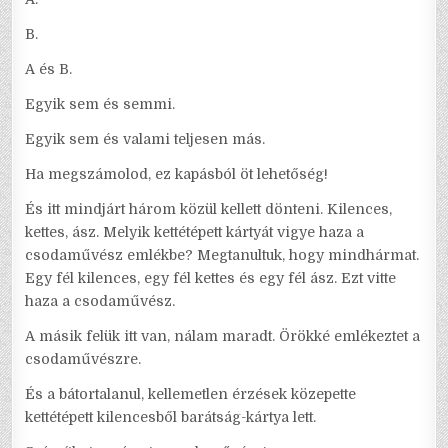
B.
A és B.
Egyik sem és semmi.
Egyik sem és valami teljesen más.
Ha megszámolod, ez kapásból öt lehetőség!
És itt mindjárt három közül kellett dönteni. Kilences,
kettes, ász. Melyik kettétépett kártyát vigye haza a
csodaművész emlékbe? Megtanultuk, hogy mindhármat.
Egy fél kilences, egy fél kettes és egy fél ász. Ezt vitte
haza a csodaművész.
A másik felük itt van, nálam maradt. Örökké emlékeztet a
csodaművészre.
És a bátortalanul, kellemetlen érzések közepette
kettétépett kilencesből barátság-kártya lett.