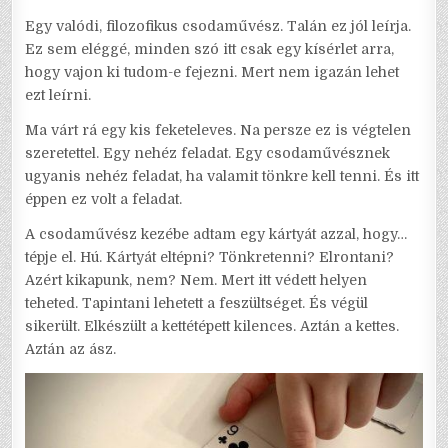
Egy valódi, filozofikus csodaművész. Talán ez jól leírja.
Ez sem eléggé, minden szó itt csak egy kísérlet arra,
hogy vajon ki tudom-e fejezni. Mert nem igazán lehet
ezt leírni.
Ma várt rá egy kis feketeleves. Na persze ez is végtelen
szeretettel. Egy nehéz feladat. Egy csodaművésznek
ugyanis nehéz feladat, ha valamit tönkre kell tenni. És itt
éppen ez volt a feladat.
A csodaművész kezébe adtam egy kártyát azzal, hogy…
tépje el. Hú. Kártyát eltépni? Tönkretenni? Elrontani?
Azért kikapunk, nem? Nem. Mert itt védett helyen
teheted. Tapintani lehetett a feszültséget. És végül
sikerült. Elkészült a kettétépett kilences. Aztán a kettes.
Aztán az ász.