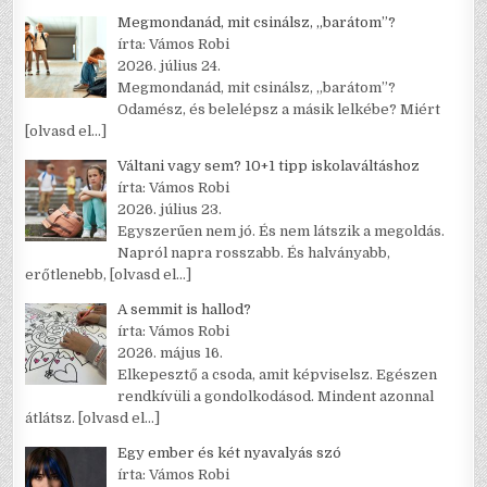
Megmondanád, mit csinálsz, „barátom”?
írta: Vámos Robi
2026. július 24.
Megmondanád, mit csinálsz, „barátom”?
Odamész, és belelépsz a másik lelkébe? Miért
[olvasd el…]
Váltani vagy sem? 10+1 tipp iskolaváltáshoz
írta: Vámos Robi
2026. július 23.
Egyszerűen nem jó. És nem látszik a megoldás.
Napról napra rosszabb. És halványabb,
erőtlenebb,
[olvasd el…]
A semmit is hallod?
írta: Vámos Robi
2026. május 16.
Elkepesztő a csoda, amit képviselsz. Egészen
rendkívüli a gondolkodásod. Mindent azonnal
átlátsz.
[olvasd el…]
Egy ember és két nyavalyás szó
írta: Vámos Robi