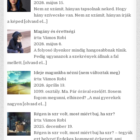
2026. május 15.
Nem az számít, hányan tapsolnak neked. Hogy
hány szívecske van. Nem az számít, hányan írják
a képed
[olvasd el…]
Magány és érettségi
írta: Vámos Robi
2026. május 6.
A folyosó ilyenkor mindig hangosabbnak tűnik.
Pedig ugyanazok a szekrények állnak a fal
mellett,
[olvasd el…]
Ideje magunkba nézni (nem változtak meg)
írta: Vámos Robi
2026. április 13.
1099. osztály. Ma. Pár órával ezelőtt. Sosem
fogom megunni, elhiszed? „A mai gyerekek
nagyon
[olvasd el…]
Régen is szr volt, most miért baj, ha szr?
írta: Vámos Robi
2025. december 19.
Régen is szr volt, most miért baj ha szr? – tegyük
ezt helyre! Érdekes komment érkezett, ami