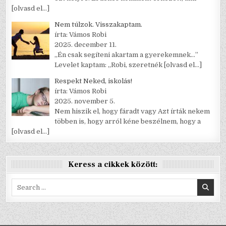
[olvasd el…]
Nem túlzok. Visszakaptam.
írta: Vámos Robi
2025. december 11.
„Én csak segíteni akartam a gyerekemnek…”
Levelet kaptam: „Robi, szeretnék
[olvasd el…]
Respekt Neked, iskolás!
írta: Vámos Robi
2025. november 5.
Nem hiszik el, hogy fáradt vagy Azt írták nekem
többen is, hogy arról kéne beszélnem, hogy a
[olvasd el…]
Keress a cikkek között:
Search
for: