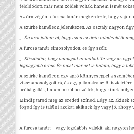
feloldódott: már nem zöldek voltak, hanem ismét soksz
Az óra végén a furcsa tanár megkérdezte, hogy vajon m
A szürke kaméleon jelentkezett. Az osztály nagyon figye
„- Én arra jöttem rá, hogy ezen az órán mindenki önmag
A furcsa tanár elmosolyodott, és így szólt:
„- Köszönöm, hogy önmagad mutattad. Te vagy az egyetl
legnagyobb érték. És most már azt is tudom, hogy a többie
A szürke kaméleon egy apró könnycseppel a szemében,
visszamosolygott rá, és egy pillanatra az ő tiszteleté
próbálgatták, hanem arról beszéltek, hogy kinek milyen
Mindig tarsd meg az eredeti színed. Légy az, akinek s
fogod így is találni azokat, akiknek így vagy jó, ahogy 
A furcsa tanárt – vagy legalábbis valakit, aki nagyon h