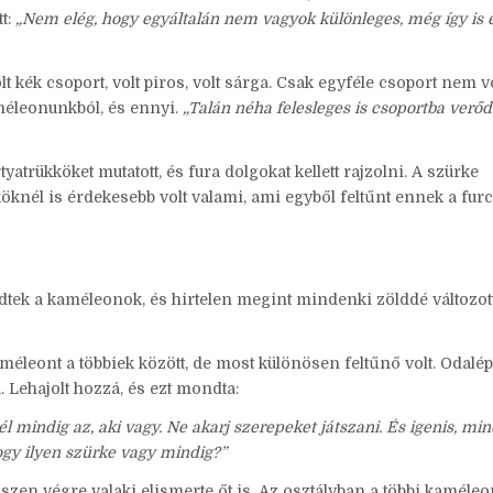
t:
„Nem elég, hogy egyáltalán nem vagyok különleges, még így is
 kék csoport, volt piros, volt sárga. Csak egyféle csoport nem vo
améleonunkból, és ennyi.
„Talán néha felesleges is csoportba verőd
tyatrükköket mutatott, és fura dolgokat kellett rajzolni. A szürke
knél is érdekesebb volt valami, ami egyből feltűnt ennek a fur
tek a kaméleonok, és hirtelen megint mindenki zölddé változott
méleont a többiek között, de most különösen feltűnő volt. Odalép
. Lehajolt hozzá, és ezt mondta:
yél mindig az, aki vagy. Ne akarj szerepeket játszani. És igenis, mi
hogy ilyen szürke vagy mindig?”
zen végre valaki elismerte őt is. Az osztályban a többi kaméleo