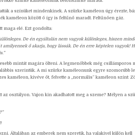
mi örökké szürke kaméleonunk betonszürke maradt.
gatták a színüket mindenkinek. A szürke kaméleon úgy érezte, b
 kék kaméleon között ő így is feltűnő maradt. Feltűnően gáz.
 maga elé. Ezt gondolta:
lönleges. De én egyáltalán nem vagyok különleges, hiszen mind
t amilyennek ő akarja, hogy lássák. De én erre képtelen vagyok! H
s.”
iccesebb mintát magára ölteni. A legmenőbbek még csillámporos m
lábbis szerintük. A mi szürke kaméleonunk egyre szomorúbb let
es kaméleon, kivéve őt, felvette a „normális” kaméleon színt: Z
tt az osztályon. Vajon kin akadhatott meg a szeme? Mélyen a sz
?”
!
kozni. Általában az emberek nem szeretik, ha valakivel külön kell