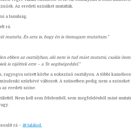
ínűek. Az eredeti színüket mutatták.
i a tanulság.
lt rá.
át mutatta. És arra is, hogy én is önmagam mutattam.”
en ebben az osztályban, aki nem is tud mást mutatni, csakis önm
k is rájöttek erre – a Te segítségeddel.”
 ragyogva nézett körbe a sokszínű osztályon. A többi kaméleo
re mindenki szürkévé változott. A szünetben pedig nem a színeket
 az eredeti színe.
zülettél. Nem kell sem félelemből, sem megfelelésből mást muta
vagy.
asonlít rá –
itt találod.