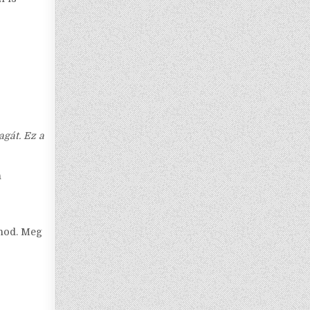
agát. Ez a
n
tnod. Meg