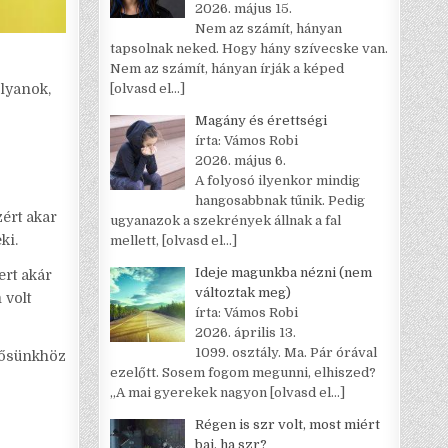
2026. május 15.
Nem az számít, hányan
tapsolnak neked. Hogy hány szívecske van.
Nem az számít, hányan írják a képed
lyanok,
[olvasd el…]
Magány és érettségi
írta: Vámos Robi
2026. május 6.
A folyosó ilyenkor mindig
hangosabbnak tűnik. Pedig
ért akar
ugyanazok a szekrények állnak a fal
ki.
mellett,
[olvasd el…]
Ideje magunkba nézni (nem
ert akár
változtak meg)
 volt
írta: Vámos Robi
2026. április 13.
1099. osztály. Ma. Pár órával
hősünkhöz
ezelőtt. Sosem fogom megunni, elhiszed?
„A mai gyerekek nagyon
[olvasd el…]
Régen is szr volt, most miért
baj, ha szr?