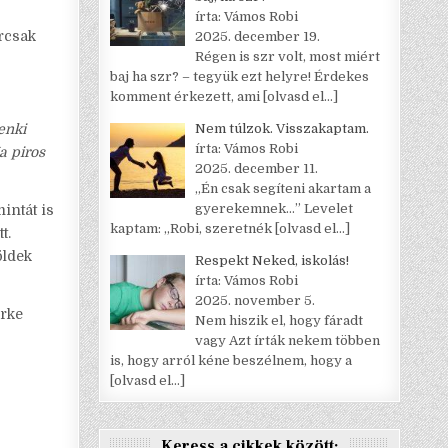
írta: Vámos Robi
árcsak
2025. december 19.
Régen is szr volt, most miért
baj ha szr? – tegyük ezt helyre! Érdekes
komment érkezett, ami
[olvasd el…]
enki
Nem túlzok. Visszakaptam.
írta: Vámos Robi
a piros
2025. december 11.
„Én csak segíteni akartam a
gyerekemnek…” Levelet
intát is
kaptam: „Robi, szeretnék
[olvasd el…]
t.
öldek
Respekt Neked, iskolás!
írta: Vámos Robi
2025. november 5.
ürke
Nem hiszik el, hogy fáradt
vagy Azt írták nekem többen
is, hogy arról kéne beszélnem, hogy a
[olvasd el…]
Keress a cikkek között: