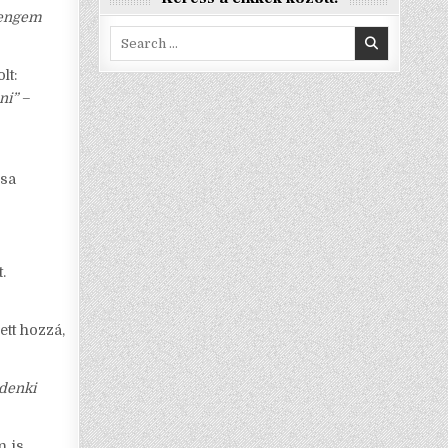
 engem
Search
for:
lt:
ni”
–
csa
.
ett hozzá,
ndenki
n is