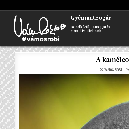
Skip
to
content
GyémántBogár
Rendkívüli támogatás
rendkívülieknek
A kaméleon
VÁMOS ROBI