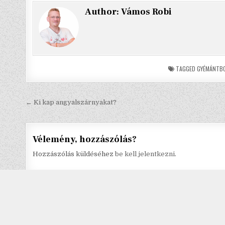
Author:
Vámos Robi
TAGGED
GYÉMÁNTB
Bejegyzés
← Ki kap angyalszárnyakat?
navigáció
Vélemény, hozzászólás?
Hozzászólás küldéséhez
be kell jelentkezni
.