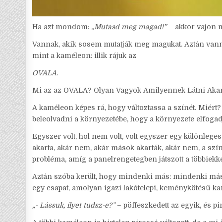
Ha azt mondom:
„Mutasd meg magad!”
– akkor vajon m
Vannak, akik sosem mutatják meg magukat. Aztán van
mint a kaméleon: illik rájuk az
OVALA
.
Mi az az OVALA? Olyan Vagyok Amilyennek Látni Akar
A kaméleon képes rá, hogy változtassa a színét. Miért
beleolvadni a környezetébe, hogy a környezete elfogadj
Egyszer volt, hol nem volt, volt egyszer egy különlege
akarta, akár nem, akár mások akarták, akár nem, a sz
probléma, amíg a panelrengetegben játszott a többiekkel
Aztán szóba került, hogy mindenki más: mindenki másk
egy csapat, amolyan igazi lakótelepi, keménykötésű kam
„- Lássuk, ilyet tudsz-e?”
– pöffeszkedett az egyik, és piro