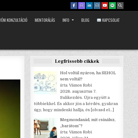
YÉNI KONZULTÁCIÓ
MENTORÁLÁS
INFO
BLOG
KAPCSOLAT
Legfrissebb cikkek
Hol voltál nyáron, ha SEHOL
sem voltál?
írta: Vámos Robi
2026. augusztus 7.
Sulikezdés. Újra együtt a
többiekkel. És akkor jön a kérdés, gyakran
úgy, hogy mindenki hallja, és
[olvasd el…]
Megmondanád, mit csinálsz,
„barátom”?
írta: Vámos Robi