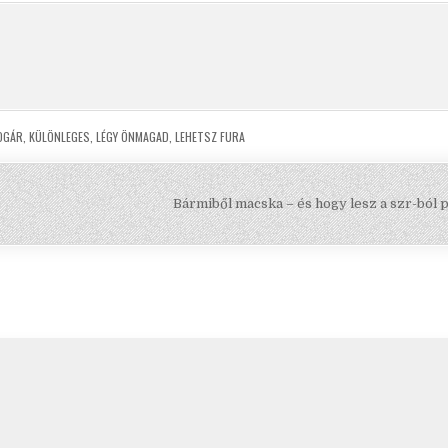
OGÁR
,
KÜLÖNLEGES
,
LÉGY ÖNMAGAD
,
LEHETSZ FURA
Bármiből macska – és hogy lesz a szr-ból 
CopyRight Vámos Robi
Design by ThemesDNA.com