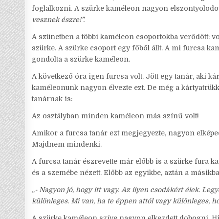
foglalkozni. A szürke kaméleon nagyon elszontyolodot
vesznek észre!”.
A szünetben a többi kaméleon csoportokba verődött: volt
szürke. A szürke csoport egy főből állt. A mi furcsa k
gondolta a szürke kaméleon.
A következő óra igen furcsa volt. Jött egy tanár, aki kár
kaméleonunk nagyon élvezte ezt. De még a kártyatrükkö
tanárnak is:
Az osztályban minden kaméleon más színű volt!
Amikor a furcsa tanár ezt megjegyezte, nagyon elképed
Majdnem mindenki.
A furcsa tanár észrevette már előbb is a szürke fura ka
és a szemébe nézett. Előbb az egyikbe, aztán a másikba
„- Nagyon jó, hogy itt vagy. Az ilyen csodákért élek. Leg
különleges. Mi van, ha te éppen attól vagy különleges, 
A szürke kaméleon szíve nagyon elkezdett dobogni. His