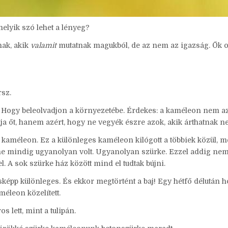
elyik szó lehet a lényeg?
nak, akik
valamit
mutatnak magukból, de az nem az igazság. Ők o
sz.
? Hogy beleolvadjon a környezetébe. Érdekes: a kaméleon nem az
a őt, hanem azért, hogy ne vegyék észre azok, akik árthatnak ne
s kaméleon. Ez a különleges kaméleon kilógott a többiek közül, m
íne mindig ugyanolyan volt. Ugyanolyan szürke. Ezzel addig nem
. A sok szürke ház között mind el tudtak bújni.
épp különleges. És ekkor megtörtént a baj! Egy hétfő délután 
éleon közelített.
s lett, mint a tulipán.