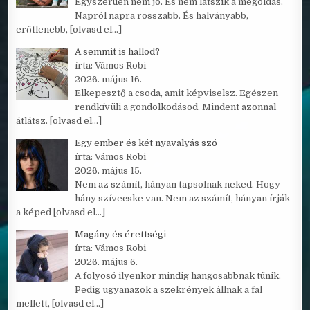
Egyszerűen nem jó. És nem látszik a megoldás.
Napról napra rosszabb. És halványabb,
erőtlenebb,
[olvasd el…]
A semmit is hallod?
írta: Vámos Robi
2026. május 16.
Elkepesztő a csoda, amit képviselsz. Egészen
rendkívüli a gondolkodásod. Mindent azonnal
átlátsz.
[olvasd el…]
Egy ember és két nyavalyás szó
írta: Vámos Robi
2026. május 15.
Nem az számít, hányan tapsolnak neked. Hogy
hány szívecske van. Nem az számít, hányan írják
a képed
[olvasd el…]
Magány és érettségi
írta: Vámos Robi
2026. május 6.
A folyosó ilyenkor mindig hangosabbnak tűnik.
Pedig ugyanazok a szekrények állnak a fal
mellett,
[olvasd el…]