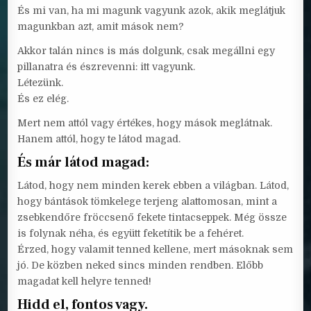
És mi van, ha mi magunk vagyunk azok, akik meglátjuk
magunkban azt, amit mások nem?
Akkor talán nincs is más dolgunk, csak megállni egy
pillanatra és észrevenni: itt vagyunk.
Létezünk.
És ez elég.
Mert nem attól vagy értékes, hogy mások meglátnak.
Hanem attól, hogy te látod magad.
És már látod magad:
Látod, hogy nem minden kerek ebben a világban. Látod,
hogy bántások tömkelege terjeng alattomosan, mint a
zsebkendőre fröccsenő fekete tintacseppek. Még össze
is folynak néha, és együtt feketítik be a fehéret.
Érzed, hogy valamit tenned kellene, mert másoknak sem
jó. De közben neked sincs minden rendben. Előbb
magadat kell helyre tenned!
Hidd el, fontos vagy.