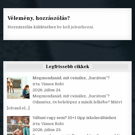
Vélemény, hozzászólás?
Hozzászólás küldéséhez
be kell jelentkezni
.
Legfrissebb cikkek
Megmondanád, mit csinálsz, „barátom”?
írta: Vámos Robi
2026. július 24.
Megmondanád, mit csinálsz, „barátom”?
Odamész, és belelépsz a másik lelkébe? Miért
[olvasd el…]
Váltani vagy sem? 10+1 tipp iskolaváltáshoz
írta: Vámos Robi
2026. július 23.