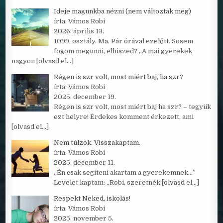
Ideje magunkba nézni (nem változtak meg)
írta: Vámos Robi
2026. április 13.
1099. osztály. Ma. Pár órával ezelőtt. Sosem
fogom megunni, elhiszed? „A mai gyerekek
nagyon
[olvasd el…]
Régen is szr volt, most miért baj, ha szr?
írta: Vámos Robi
2025. december 19.
Régen is szr volt, most miért baj ha szr? – tegyük
ezt helyre! Érdekes komment érkezett, ami
[olvasd el…]
Nem túlzok. Visszakaptam.
írta: Vámos Robi
2025. december 11.
„Én csak segíteni akartam a gyerekemnek…”
Levelet kaptam: „Robi, szeretnék
[olvasd el…]
Respekt Neked, iskolás!
írta: Vámos Robi
2025. november 5.