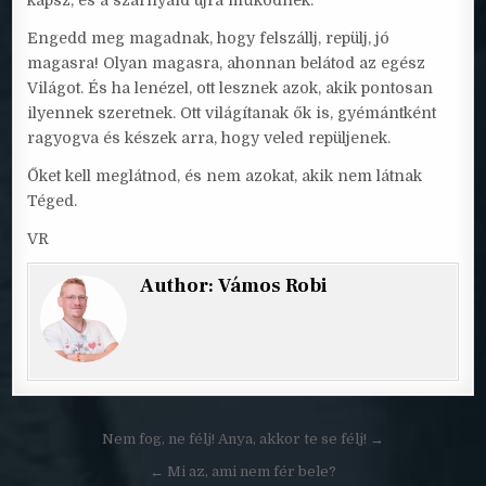
kapsz, és a szárnyaid újra működnek.
Engedd meg magadnak, hogy felszállj, repülj, jó
magasra! Olyan magasra, ahonnan belátod az egész
Világot. És ha lenézel, ott lesznek azok, akik pontosan
ilyennek szeretnek. Ott világítanak ők is, gyémántként
ragyogva és készek arra, hogy veled repüljenek.
Őket kell meglátnod, és nem azokat, akik nem látnak
Téged.
VR
Author:
Vámos Robi
Bejegyzés
Nem fog, ne félj! Anya, akkor te se félj! →
navigáció
← Mi az, ami nem fér bele?