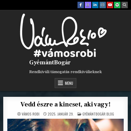
Skip
to
content
GyémántBogár
Rendkívüli támogatás rendkívülieknek
MENU
Vedd észre a kincset, aki vagy!
POSTED
VÁMOS ROBI
2025. JANUÁR 29.
GYÉMÁNTBOGÁR BLOG
IN