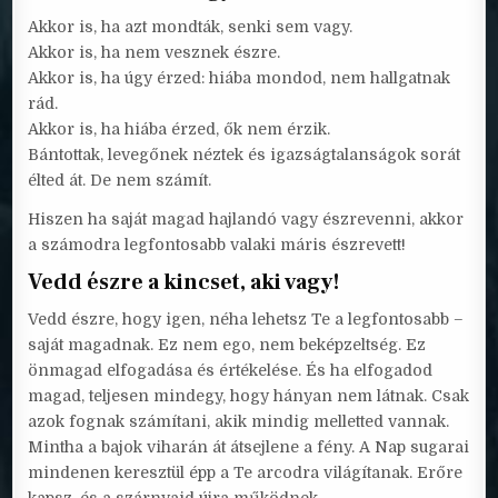
Akkor is, ha azt mondták, senki sem vagy.
Akkor is, ha nem vesznek észre.
Akkor is, ha úgy érzed: hiába mondod, nem hallgatnak
rád.
Akkor is, ha hiába érzed, ők nem érzik.
Bántottak, levegőnek néztek és igazságtalanságok sorát
élted át. De nem számít.
Hiszen ha saját magad hajlandó vagy észrevenni, akkor
a számodra legfontosabb valaki máris észrevett!
Vedd észre a kincset, aki vagy!
Vedd észre, hogy igen, néha lehetsz Te a legfontosabb –
saját magadnak. Ez nem ego, nem beképzeltség. Ez
önmagad elfogadása és értékelése. És ha elfogadod
magad, teljesen mindegy, hogy hányan nem látnak. Csak
azok fognak számítani, akik mindig melletted vannak.
Mintha a bajok viharán át átsejlene a fény. A Nap sugarai
mindenen keresztül épp a Te arcodra világítanak. Erőre